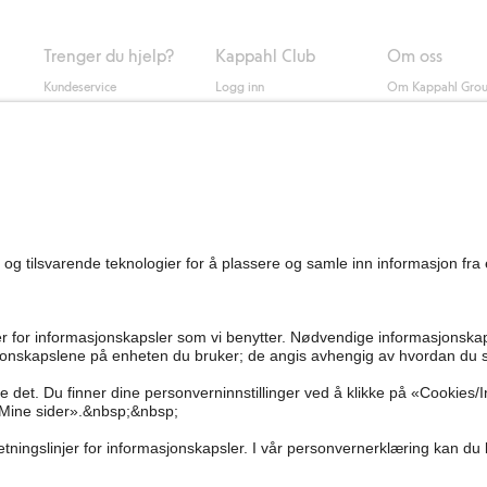
Trenger du hjelp?
Kappahl Club
Om oss
Kundeservice
Logg inn
Om Kappahl Gro
0
Vanlige spørsmål
Kappahl Club
Bærekraft
Bestilling
Medlemsvilkår
Jobbe hos oss
Kontakt oss
Presse
Finn butikk
Tilgjengelighet
Personal shopping
Sjekk saldo på
gavekortet
Angre kjøpet ditt