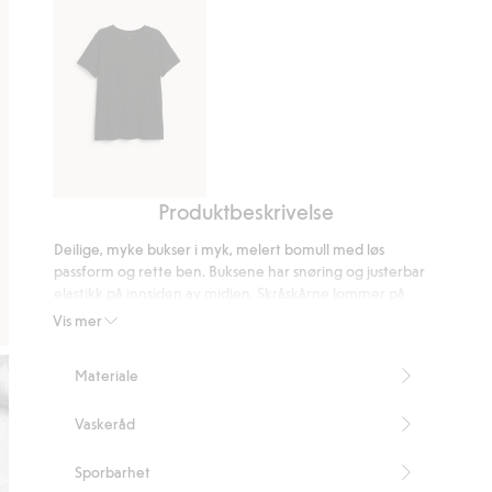
Produktbeskrivelse
T-
skjorte
Deilige, myke bukser i myk, melert bomull med løs
i
passform og rette ben. Buksene har snøring og justerbar
bomullstrikot
elastikk på innsiden av midjen. Skråskårne lommer på
med
sidene, med et lite merke på den ene lommen.
Vis mer
Artikkelnummer
:
907295
korte
ermer
Materiale
Vaskeråd
Sporbarhet