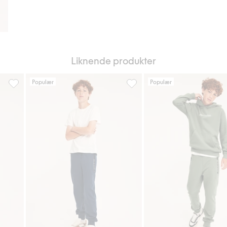
Liknende produkter
Populær
Populær
i favoriter
Bukser med regulerbar midje, Legg til i favoriter
Kosebukse med lommer, Legg t