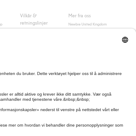
Vilkår &
Mer fra oss
retningslinjer
up
Newbie United Kingdom
Kjøpsvilkår
Newbie Global
Personvernerklæring
Affiliate
Informasjonskapsler
Vilkår #YesKappahl
#YesNewbie