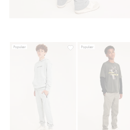
Populær
Populær
Kosebukse med lommer, Legg til 