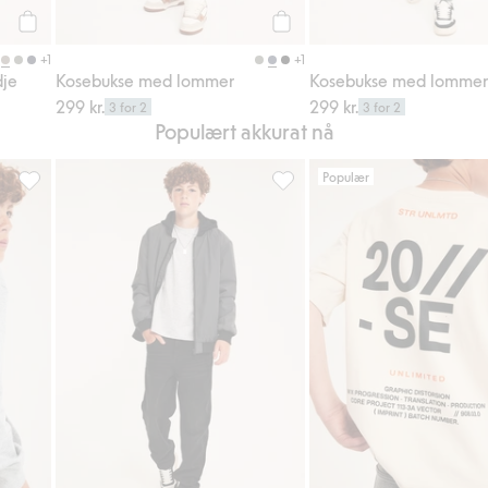
Legg til
Legg til
+1
+1
dje
Kosebukse med lommer
Kosebukse med lomme
299 kr.
299 kr.
3 for 2
3 for 2
Populært akkurat nå
Populær
i favoriter
Hettegenser med teksttrykk, Legg til i favoriter
Loose jeans mid waist, Legg til