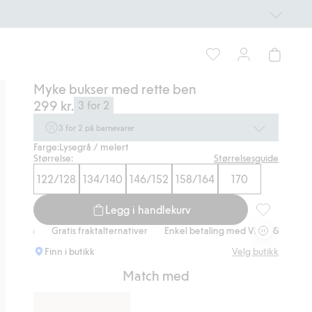
Myke bukser med rette ben
299 kr.
3 for 2
3 for 2 på barnevarer
Farge:
Lysegrå / melert
Ikke Newbie. Gjelder når du handler 2 eller flere varer som
Størrelse:
Størrelsesguide
inngår i tilbudet tom. 17/8 i butikk & online for deg som er
eller blir medlem. Kan ikke kombineres med andre tilbud eller
122/128
134/140
146/152
158/164
170
rabatter.
Handle nå
Legg i handlekurv
Myke bukser 
Gratis fraktalternativer
Enkel betaling med Vipps & Klarna
Gratis
Finn i butikk
Velg butikk
Match med