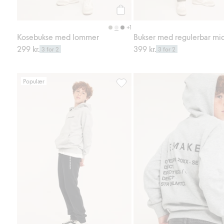
Legg til
+1
Kosebukse med lommer
Bukser med regulerbar mi
299 kr.
399 kr.
3 for 2
3 for 2
Populær
Kosebukse med lommer, Legg til 