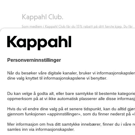
Les mer
Kappahl Club.
Som medlem i Kappahl Club får du 15% rabatt på ditt første kjøp. Du får
unike medlemstilbud, alltid fri frakt (til utleveringssted) ved kjøp over 50
kr, og du samler poeng på alle dine kjøp og aktiviteter.
Bli medlem
Norway
Bytt sted
Cookies