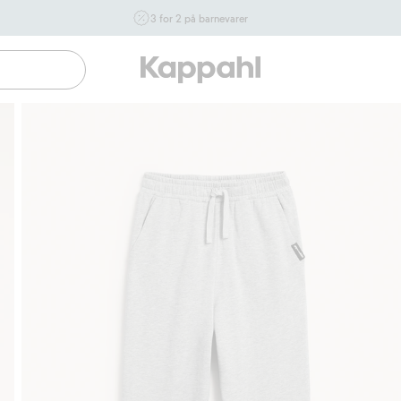
3 for 2 på barnevarer
Ikke Newbie. Gjelder når du handler 2 eller flere varer som
inngår i tilbudet tom. 17/8 i butikk & online for deg som er
eller blir medlem. Kan ikke kombineres med andre tilbud
eller rabatter.
Handle nå
Gratis fraktalternativer
Enkel betaling med Vipps & Klarna