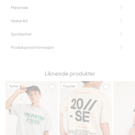
Organic cotton In-conversion – GOTS
Materiale
Vaskeråd
Sporbarhet
Produksjonsinformasjon
Liknende produkter
Nyhet
Populær
Overdimensjonert T-skjorte med teksttrykk, 
Overdimensjonert