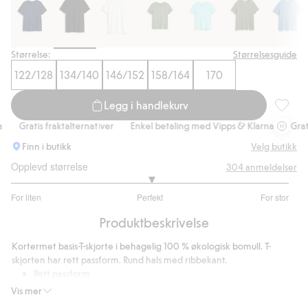
Handle nå
Størrelse:
Størrelsesguide
122/128
134/140
146/152
158/164
170
Legg i handlekurv
T-skjor
Gratis fraktalternativer
Enkel betaling med Vipps & Klarna
Gratis 
Finn i butikk
Velg butikk
Opplevd størrelse
304
anmeldelser
3.019417475728155
For liten
Perfekt
For stor
av
Basert
5
Produktbeskrivelse
på
206
Kortermet basis-T-skjorte i behagelig 100 % økologisk bomull. T-
stemmer
skjorten har rett passform. Rund hals med ribbekant.
Rett passform
Inneholder 100 % «organic in-conversion»-bomull.
Vis mer
Artikkelnummer
:
371930