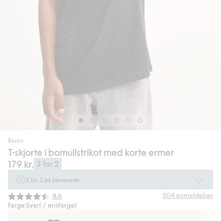
Basics
T-skjorte i bomullstrikot med korte ermer
179 kr.
3 for 2
3 for 2 på barnevarer
Ikke Newbie. Gjelder når du handler 2 eller flere varer som inngår i tilbudet
Gjennomsnittskarakter:
304
anmeldelser
4.6
tom. 17/8 i butikk & online for deg som er eller blir medlem. Kan ikke
Farge:
Svart / ensfarget
kombineres med andre tilbud eller rabatter.