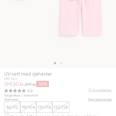
UV-sett med sjøhester
UPF 50+
199,50 kr.
-50%
399 kr.
Gjennomsnittskarakter:
12
anmeldelser
5.0
Farge:
Rosa / mønstret
Størrelse:
Størrelsesguide
86/92
98/104
110/116
122/128