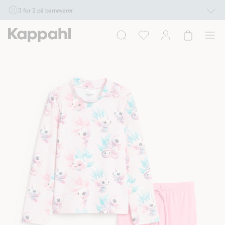
3 for 2 på barnevarer
Ikke Newbie. Gjelder når du handler 2 eller flere varer som inngår i tilbudet tom.
17/8 i butikk & online for deg som er eller blir medlem. Kan ikke kombineres med
andre tilbud eller rabatter.
Handle nå