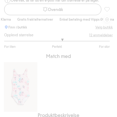
Overvåk, så får du en e-post når din størrelse er på lager.
Overvåk
UV-sett
larna
Gratis fraktalternativer
Enkel betaling med Vipps & Klarna
Finn i butikk
Velg butikk
Opplevd størrelse
12
anmeldelser
3.2
For liten
Perfekt
For stor
av
Basert
5
Match med
på
10
stemmer
Produktbeskrivelse
Badedrakt