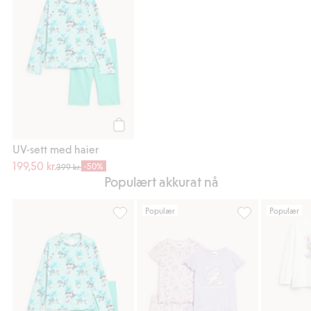
Legg til
UV-sett med haier
199,50 kr.
-50%
399 kr.
Populært akkurat nå
Populær
Populær
UV-sett med haier, Legg til i favoriter
2-pk. pyjamaser 