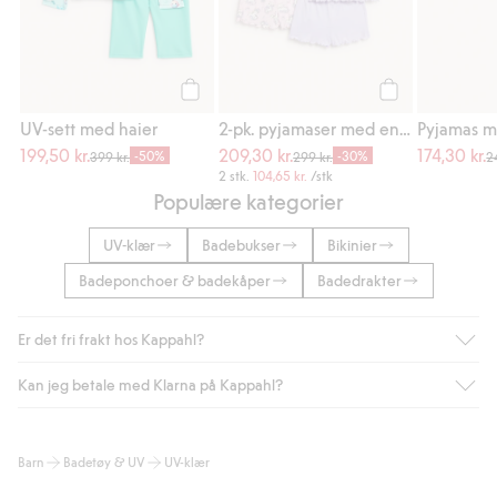
Legg til
Legg til
UV-sett med haier
2-pk. pyjamaser med enhjørninger
Pyjamas m
199,50 kr.
209,30 kr.
174,30 kr.
-50%
-30%
399 kr.
299 kr.
2
2 stk.
104,65 kr.
/stk
Populære kategorier
UV-klær
Badebukser
Bikinier
Badeponchoer & badekåper
Badedrakter
Er det fri frakt hos Kappahl?
Kan jeg betale med Klarna på Kappahl?
Som medlem i Kappahl Club har du alltid gratis frakt til butikk,
eller når du handler for over 500 NOK og velger levering med
Bring eller hjemlevering med Helthjem. Fraktkostnaden fjernes
Ja, i samarbeid med Klarna tilbyr vi smidig betaling med faktura
Barn
Badetøy & UV
UV-klær
automatisk etter at du har logget inn og er identifisert som
og andre betalingsmåter.
medlem.