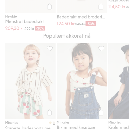
114,50 kr.
22
Legg til
Legg til
Badedrakt med broderie anglaise
Newbie
Mønstret badedrakt
124,50 kr.
-50%
249 kr.
209,30 kr.
-30%
299 kr.
Populært akkurat nå
Stripete badeshorts med kirsebær, Legg til 
Bikini med kirse
Legg til
Legg til
Minories
Minories
Minories
Bikini med kirsebær
Kjole med
Stripete badeshorts med kirsebær