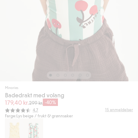
Minories
Badedrakt med volang
179,40 kr.
-40%
299 kr.
Gjennomsnittskarakter:
15
anmeldelser
4.7
Farge:
Lys beige / frukt & grønnsaker