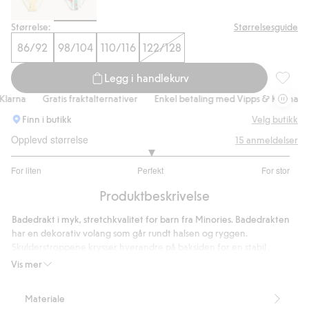
Størrelse:
Størrelsesguide
86/92
98/104
110/116
122/128
Legg i handlekurv
Badedra
rna
Gratis fraktalternativer
Enkel betaling med Vipps & Klarna
G
Finn i butikk
Velg butikk
Opplevd størrelse
15
anmeldelser
3
For liten
Perfekt
For stor
av
Basert
5
Produktbeskrivelse
på
12
Badedrakt i myk, stretchkvalitet for barn fra Minories. Badedrakten
stemmer
har en dekorativ volang som går rundt halsen og ryggen.
Skulderstroppene krysser hverandre på baksiden for en stabil
passform som holder seg på plass selv under aktiv lek. En nydelig
Vis mer
badedrakt med mønster for barn, perfekt for lange dager på
stranden og alle sommerens badeopplevelser. Kirsebærmønster.
Materiale
Volanger.