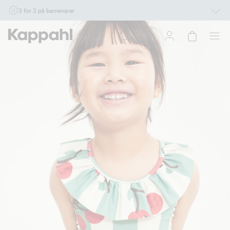
3 for 2 på barnevarer
Ikke Newbie. Gjelder når du handler 2 eller flere varer som inngår i tilbudet tom.
17/8 i butikk & online for deg som er eller blir medlem. Kan ikke kombineres med
andre tilbud eller rabatter.
Handle nå