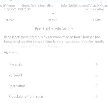
& Klarna
Gratis fraktalternativer
Enkel betaling med Vipps & Klarna
Opplevd størrelse
3
anmeldelser
3
For liten
Perfekt
For stor
av
Basert
5
Produktbeskrivelse
på
2
Badeshorts med fotomotiv av en strand med palmer. Shortsen har
stemmer
bredt strikk og snor i midjen samt lommer på sidene. Innerfôr i mesh.
Inneholder 100 % resirkulert polyester.
Artikkelnummer
:
825166
Vis mer
Recycled Polyester
Materiale
Vaskeråd
Sporbarhet
Produksjonsinformasjon