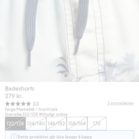
Badeshorts
279 kr.
Gjennomsnittskarakter:
3
anmeldelser
5.0
Farge:
Mørkeblå / fronttrykk
Størrelse:
122/128
Utsolgt online
122/128
134/140
146/152
158/164
170
Dette produktet går ikke lenger å kjøpe