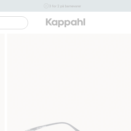
3 for 2 på barnevarer
Ikke Newbie. Gjelder når du handler 2 eller flere varer som
inngår i tilbudet tom. 17/8 i butikk & online for deg som er
eller blir medlem. Kan ikke kombineres med andre tilbud
eller rabatter.
Handle nå
Gratis fraktalternativer
Enkel betali