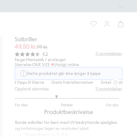
Solbriller
49,50 kr.
99 kr.
Gjennomsnittskarakter:
11
anmeldelser
4.2
Farge:
Mørkeblå / ensfarget
Størrelse:
ONE SIZE
Utsolgt online
Dette produktet går ikke lenger å kjøpe
ng med Vipps & Klarna
Gratis fraktalternativer
Enkel betaling med Vi
Opplevd størrelse
11
anmeldelser
2.6
For liten
Perfekt
For stor
av
Basert
Produktbeskrivelse
5
på
Runde solbriller for barn med UV-beskyttende speilglass
10
og innfatninger laget av resirkulert plast.
stemmer
Passer til barn ca. 3–8 år