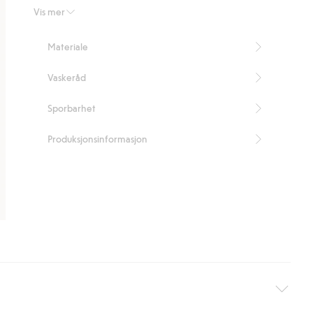
Inneholder 100 % resirkulert plast.
Vis mer
Artikkelnummer
:
824318
Recycled plastic
Materiale
Vaskeråd
Sporbarhet
Produksjonsinformasjon