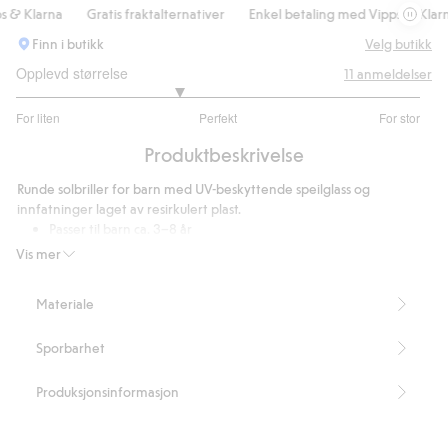
& Klarna
Gratis fraktalternativer
Enkel betaling med Vipps & Klarna
Finn i butikk
Velg butikk
Opplevd størrelse
11
anmeldelser
2.6
For liten
Perfekt
For stor
av
Basert
5
Produktbeskrivelse
på
10
Runde solbriller for barn med UV-beskyttende speilglass og
stemmer
innfatninger laget av resirkulert plast.
Passer til barn ca. 3–8 år
Inneholder 100 % resirkulert plast.
Vis mer
Artikkelnummer
:
824300
Recycled plastic
Materiale
Sporbarhet
Produksjonsinformasjon