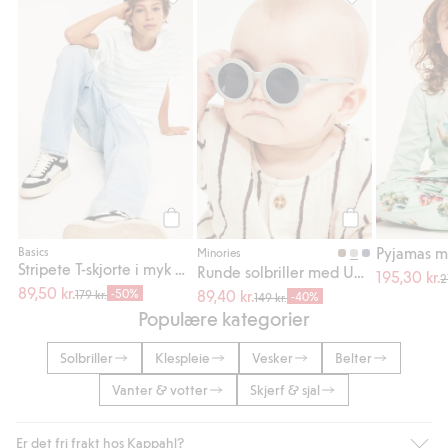
Stripete T-skjorte i myk bomullsfloss, Legg ti
Runde solbriller
Legg til
Legg til
Pyjamas m
Basics
Minories
Stripete T-skjorte i myk bomullsfloss
Runde solbriller med UV-beskyttelse
195,30 kr.
2
89,50 kr.
-50%
89,40 kr.
179 kr.
-40%
149 kr.
Populære kategorier
Solbriller
Klespleie
Vesker
Belter
Vanter & votter
Skjerf & sjal
Er det fri frakt hos Kappahl?