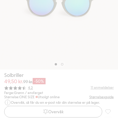
Solbriller
49,50 kr.
-50%
99 kr.
Gjennomsnittskarakter:
11
anmeldelser
4.2
Farge:
Grønn / ensfarget
Størrelse:
ONE SIZE
Utsolgt online
Størrelsesguide
Overvåk, så får du en e-post når din størrelse er på lager.
Overvåk
Solbrill