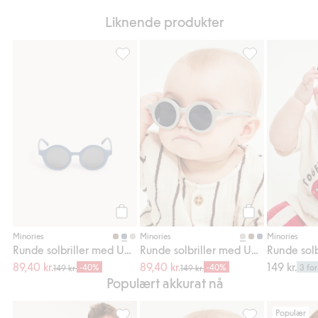
Liknende produkter
Runde solbriller med UV-beskyttelse, Legg t
Runde solbriller
Legg til
Legg til
Minories
Minories
Minories
Runde solbriller med UV-beskyttelse
Runde solbriller med UV-beskyttelse
89,40 kr.
89,40 kr.
149 kr.
-40%
-40%
3 for
149 kr.
149 kr.
Populært akkurat nå
Populær