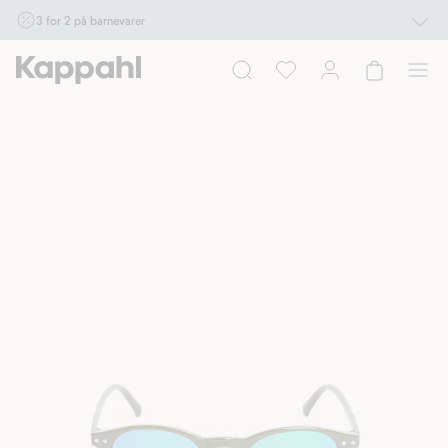
3 for 2 på barnevarer
Ikke Newbie. Gjelder når du handler 2 eller flere varer som inngår i tilbudet tom.
17/8 i butikk & online for deg som er eller blir medlem. Kan ikke kombineres med
andre tilbud eller rabatter.
Handle nå