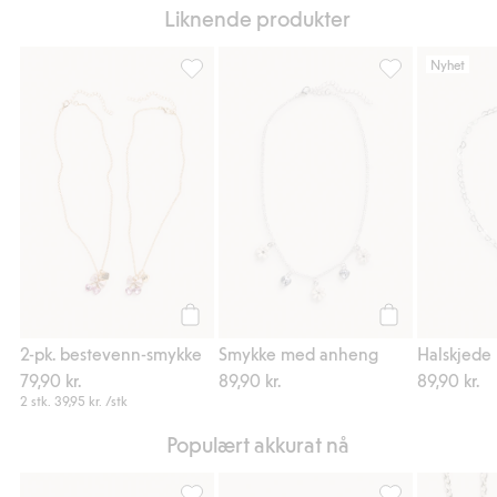
Liknende produkter
Nyhet
2-pk. bestevenn-smykke, Legg til i favorite
Smykke med anhe
Legg til
Legg til
2-pk. bestevenn-smykke
Smykke med anheng
Halskjede
79,90 kr.
89,90 kr.
89,90 kr.
2 stk.
39,95 kr.
/stk
Populært akkurat nå