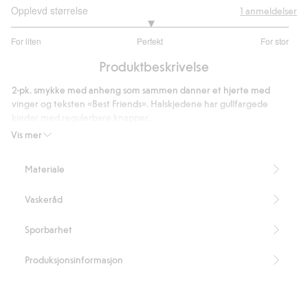
Opplevd størrelse
1
anmeldelser
3
For liten
Perfekt
For stor
av
Basert
5
Produktbeskrivelse
på
1
2-pk. smykke med anheng som sammen danner et hjerte med
stemmer
vinger og teksten «Best Friends». Halskjedene har gullfargede
kjeder med regulerbare knapper.
Inneholder 100 % resirkulert metall.
Vis mer
Artikkelnummer
:
902759
Recycled Metal
Materiale
Vaskeråd
Sporbarhet
Produksjonsinformasjon