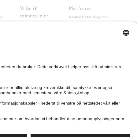
Vilkår &
Mer fra oss
retningslinjer
up
Newbie United Kingdom
Kjøpsvilkår
Newbie Global
Personvernerklæring
Affiliate
Informasjonskapsler
Vilkår #YesKappahl
#YesNewbie