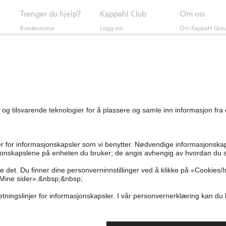
Trenger du hjelp?
Kappahl Club
Om oss
Kundeservice
Logg inn
Om Kappahl Gro
0
Vanlige spørsmål
Kappahl Club
Bærekraft
Bestilling
Medlemsvilkår
Jobbe hos oss
Kontakt oss
Presse
Finn butikk
Tilgjengelighet
Personal shopping
Sjekk saldo på
gavekortet
Angre kjøpet ditt