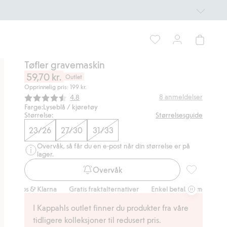
Tøfler gravemaskin
59,70 kr.
Outlet
Opprinnelig pris: 199 kr.
Gjennomsnittskarakter:
8
anmeldelser
4.8
Farge:
Lyseblå / kjøretøy
Størrelse:
Størrelsesguide
23/26
27/30
31/33
Overvåk, så får du en e-post når din størrelse er på
lager.
Overvåk
Tøfler grave
ipps & Klarna
Gratis fraktalternativer
Enkel betaling med Vipps & K
I Kappahls outlet finner du produkter fra våre
tidligere kolleksjoner til redusert pris.