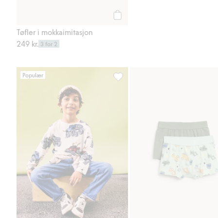
Legg til
Tøfler i mokkaimitasjon
249 kr.
3 for 2
Populær
Langermet topp med biler, Legg t