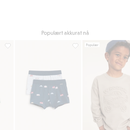
Populært akkurat nå
Populær
il i favoriter
2-pk. boxershorts med anleggsmaskiner, Legg til i favoriter
2-pk. boxere, Legg til i favori