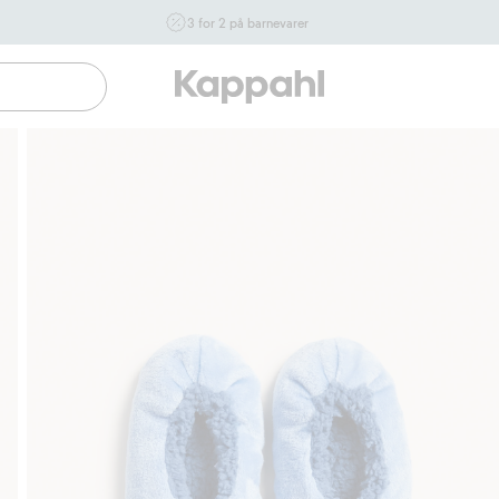
3 for 2 på barnevarer
Ikke Newbie. Gjelder når du handler 2 eller flere varer som
inngår i tilbudet tom. 17/8 i butikk & online for deg som er
eller blir medlem. Kan ikke kombineres med andre tilbud
eller rabatter.
Handle nå
Gratis fraktalternativer
Enkel betaling med V