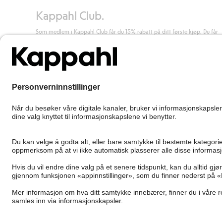
Kappahl Club.
Som medlem i Kappahl Club får du 15% rabatt på ditt første kjøp. Du får
unike medlemstilbud, alltid fri frakt (til utleveringssted) ved kjøp over 50
kr, og du samler poeng på alle dine kjøp og aktiviteter.
Bli medlem
Norway
Bytt sted
Cookies