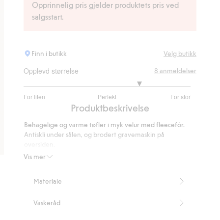
Opprinnelig pris gjelder produktets pris ved
salgsstart.
Finn i butikk
Velg butikk
Opplevd størrelse
8
anmeldelser
3.8
For liten
Perfekt
For stor
av
Basert
Produktbeskrivelse
5
på
Behagelige og varme tøfler i myk velur med fleecefôr.
5
Antiskli under sålen, og brodert gravemaskin på
stemmer
oversiden.
Inneholder 100 % resirkulert polyester.
Vis mer
Artikkelnummer
:
494997
Recycled Polyester
Materiale
Vaskeråd