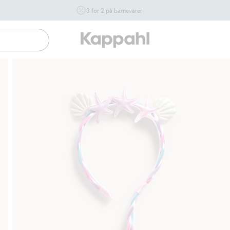
3 for 2 på barnevarer
Ikke Newbie. Gjelder når du handler 2 eller flere varer som
inngår i tilbudet tom. 17/8 i butikk & online for deg som er
eller blir medlem. Kan ikke kombineres med andre tilbud
eller rabatter.
Handle nå
Gratis fraktalternativer
Enkel betaling med