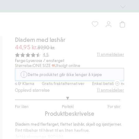
Diadem med løshår
44,95 kr.
89,90 kr.
Gjennomsnittskarakter:
11
anmeldelser
4.5
Farge:
Lyserosa / ensfarget
Størrelse:
ONE SIZE
Utsolgt online
Dette produktet går ikke lenger å kjøpe
 Vipps & Klarna
Gratis fraktalternativer
Enkel betaling med Vipps &
Opplevd størrelse
11
anmeldelser
3
For liten
Perfekt
For stor
av
Basert
Produktbeskrivelse
5
på
Diadem med flerfarget, flettet løshår, skjell og sjøstjerner.
8
Fint tilbehør til håret til en liten havfrue.
stemmer
Artikkelnummer
:
900696