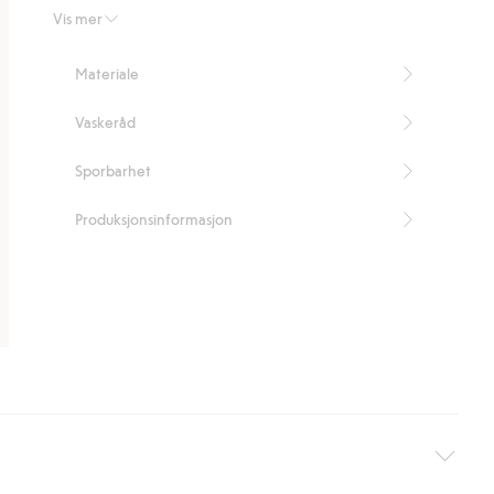
Recycled Polyester
Vis mer
Materiale
Vaskeråd
Sporbarhet
Produksjonsinformasjon