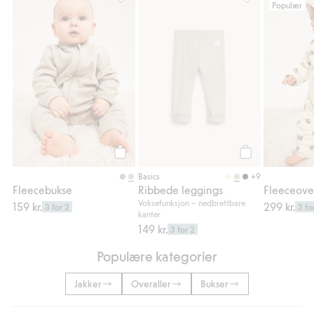
Populær
Fleecebukse, Legg til i favoriter
Ribbede leggings
Legg til
Legg til
+9
Basics
Fleecebukse
Ribbede leggings
Fleeceove
Voksefunksjon – nedbrettbare
159 kr.
299 kr.
3 for 2
3 fo
kanter
149 kr.
3 for 2
Populære kategorier
Jakker
Overaller
Bukser