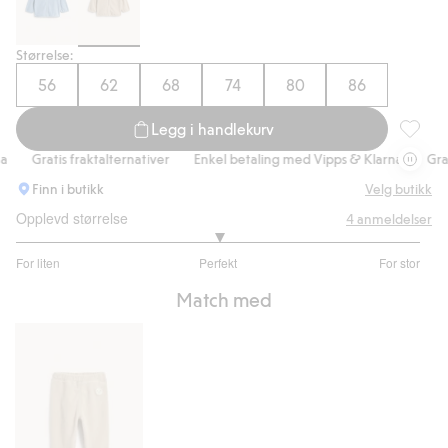
Størrelse:
56
62
68
74
80
86
Legg i handlekurv
Fleeceja
Gratis fraktalternativer
Enkel betaling med Vipps & Klarna
Gratis f
Finn i butikk
Velg butikk
Opplevd størrelse
4
anmeldelser
3
For liten
Perfekt
For stor
av
Basert
5
Match med
på
2
stemmer