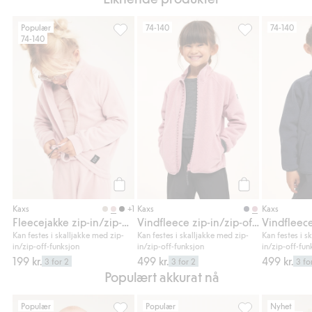
Populær
74-140
74-140
74-140
Fleecejakke zip-in/zip-off Kaxs, Legg til i 
Vindfleece zip-i
Legg til
Legg til
+1
Kaxs
Kaxs
Kaxs
Fleecejakke zip-in/zip-off Kaxs
Vindfleece zip-in/zip-off Kaxs
Kan festes i skalljakke med zip-
Kan festes i skalljakke med zip-
Kan festes i s
in/zip-off-funksjon
in/zip-off-funksjon
in/zip-off-fun
199 kr.
499 kr.
499 kr.
3 for 2
3 for 2
3 fo
Populært akkurat nå
Populær
Populær
Nyhet