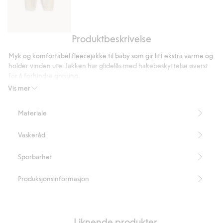
Produktbeskrivelse
Fleecebukse
Myk og komfortabel fleecejakke til baby som gir litt ekstra varme og
holder vinden ute. Jakken har glidelås med hakebeskyttelse øverst
for å forhindre gnissing.
Inneholder 100 % resirkulert polyester.
Vis mer
Artikkelnummer
:
916767
Recycled Polyester
Materiale
Vaskeråd
Sporbarhet
Produksjonsinformasjon
Liknende produkter