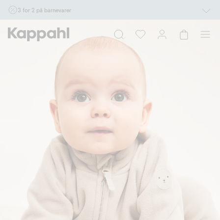
3 for 2 på barnevarer
Ikke Newbie. Gjelder når du handler 2 eller flere varer som inngår i tilbudet tom.
17/8 i butikk & online for deg som er eller blir medlem. Kan ikke kombineres med
andre tilbud eller rabatter.
Handle nå