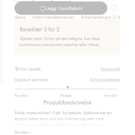
Legg i handlekurv
3-pk. babysok
 Klarna
Gratis fraktalternativer
Enkel betaling med Vipps & Klarna
Baseklær 3 for 2
Gjelder barn. Vi byr på det billigste. Kan ikke
kombineres med andre rabatter eller tilbud.
Finn i butikk
Velg butikk
Opplevd størrelse
504
anmeldelser
3.083102493074792
For liten
Perfekt
For stor
av
Basert
Produktbeskrivelse
5
på
Enkle, myke sokker i 3-pk. for babyer. Sokkene har en
361
lengre ribbet kant som kan brettes opp eller ned.
stemmer
Sokkene har sklisikker beskyttelse under foten i
størrelsene 16/18 og 19/22, som hindrer barnet i å skli
Vis mer