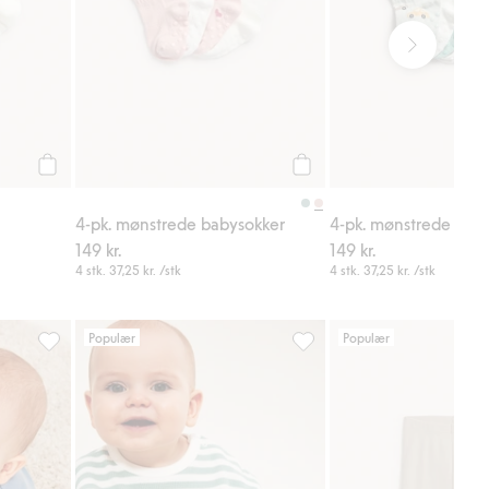
Legg til
Legg til
4-pk. mønstrede babysokker
4-pk. mønstrede bab
149 kr.
149 kr.
4 stk.
37,25 kr.
/stk
4 stk.
37,25 kr.
/stk
Populær
Populær
Ribbede leggings med justerbar lengde, Legg til i favoriter
Stripete sweatshirt i vaffelk