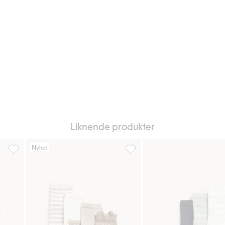
Liknende produkter
Nyhet
Legg til i favoriter
4-pakning babysokker med broderi, Legg til i favoriter
4-pk. sokker med bamsemotiv, 