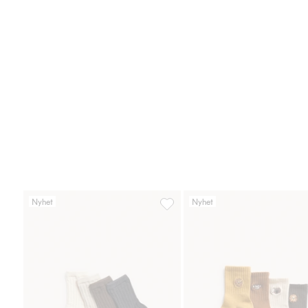
Nyhet
Nyhet
4-pk. ribbestrikkede babysokker, 