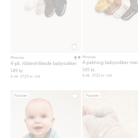
Legg til
Minories
Minories
4-pk. ribbestrikkede babysokker
149 kr.
149 kr.
4 stk.
37,25 kr.
/stk
4 stk.
37,25 kr.
/stk
Populær
Populær
Forlengbar ribbet body, Legg til 