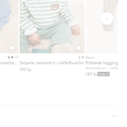
Legg til
Legg til
+9
Basics
Ribbede leggings med justerbar lengde
Stripete sweatshirt i vaffelkvalitet
Ribbede leggings
Voksefunksjon – nedbrettbar
199 kr.
149 kr.
3 for 2