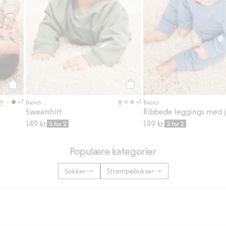
Legg til
Legg til
+7
+1
Basics
Basics
Sweatshirt
149 kr.
149 kr.
3 for 2
3 for 2
Populære kategorier
Sokker
Strømpebukser