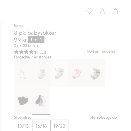
Basics
3-pk. babysokker
99 kr.
3 for 2
3 stk.
33 kr.
/stk
Gjennomsnittskarakter:
504
anmeldelser
4.6
Farge:
Blå / ensfarget
Størrelse:
Størrelsesguide
13/15
16/18
19/22