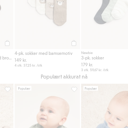
Legg til
Legg til
4-pk. sokker med bamsemotiv
Newbie
4-pakning babysokker med broderi
3-pk. sokker
149 kr.
179 kr.
4 stk.
37,25 kr.
/stk
3 stk.
59,67 kr.
/stk
Populært akkurat nå
Populær
Populær
i favoriter
Forlengbar ribbet body, Legg til i favoriter
Sweatshirt, Legg til i favoriter