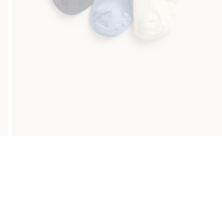
Gratis fraktalternativer
Enkel betaling med Vipps &