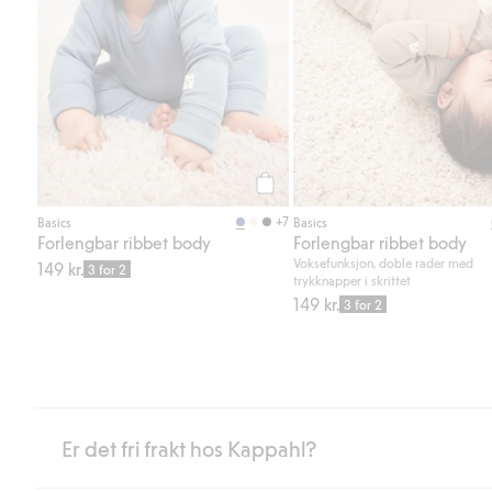
Legg til
+7
Basics
Basics
Forlengbar ribbet body
Forlengbar ribbet body
Voksefunksjon, doble rader med
149 kr.
3 for 2
trykknapper i skrittet
149 kr.
3 for 2
Er det fri frakt hos Kappahl?