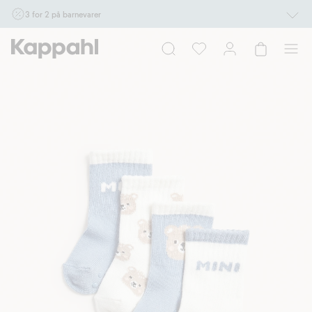
3 for 2 på barnevarer
Ikke Newbie. Gjelder når du handler 2 eller flere varer som inngår i tilbudet tom.
17/8 i butikk & online for deg som er eller blir medlem. Kan ikke kombineres med
andre tilbud eller rabatter.
Handle nå