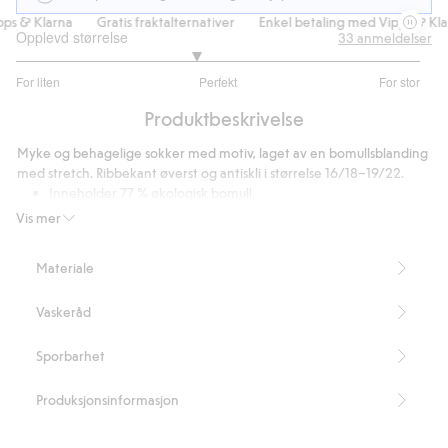
s & Klarna
Gratis fraktalternativer
Enkel betaling med Vipps & Klar
Opplevd størrelse
33
anmeldelser
2.769230769230769
For liten
Perfekt
For stor
av
Basert
5
Produktbeskrivelse
på
26
Myke og behagelige sokker med motiv, laget av en bomullsblanding
stemmer
med stretch. Ribbekant øverst og antiskli i størrelse 16/18–19/22.
Inneholder 77 % økologisk bomull.
Artikkelnummer
:
493643
Vis mer
Materiale
Vaskeråd
Sporbarhet
Produksjonsinformasjon