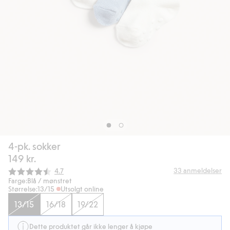
4-pk. sokker
149 kr.
Gjennomsnittskarakter:
33
anmeldelser
4.7
Farge:
Blå / mønstret
Størrelse:
13/15
Utsolgt online
13/15
16/18
19/22
Dette produktet går ikke lenger å kjøpe