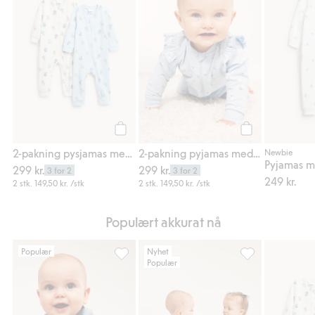
Legg til
Legg til
2-pakning pysjamas med glidelås
2-pakning pyjamas med volanger
Newbie
Pyjamas m
299 kr.
299 kr.
3 for 2
3 for 2
249 kr.
2 stk.
149,50 kr.
/stk
2 stk.
149,50 kr.
/stk
Populært akkurat nå
Populær
Nyhet
Populær
Forlengbar ribbet body, Legg til i favoriter
2-pakning pysjam