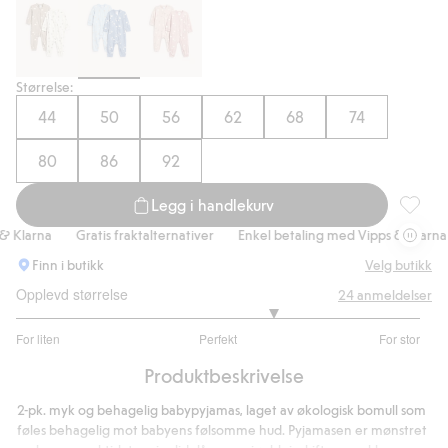
Handle nå
Størrelse:
44
50
56
62
68
74
80
86
92
Legg i handlekurv
2-pk. m
Klarna
Gratis fraktalternativer
Enkel betaling med Vipps & Klarna
Finn i butikk
Velg butikk
Opplevd størrelse
24
anmeldelser
3.545454545454545
For liten
Perfekt
For stor
av
Basert
5
Produktbeskrivelse
på
22
2-pk. myk og behagelig babypyjamas, laget av økologisk bomull som
stemmer
føles behagelig mot babyens følsomme hud. Pyjamasen er mønstret