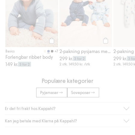
Legg til
Legg til
2-pakning pysjamas med glidelås
+7
Basics
Forlengbar ribbet body
299 kr.
299 kr.
3 for 2
3 fo
149 kr.
2 stk.
149,50 kr.
/stk
2 stk.
149,50 k
3 for 2
Populære kategorier
Pyjamaser
Soveposer
Er det fri frakt hos Kappahl?
Kan jeg betale med Klarna på Kappahl?
Som medlem i Kappahl Club har du alltid gratis frakt til butikk,
eller når du handler for over 500 NOK og velger levering med