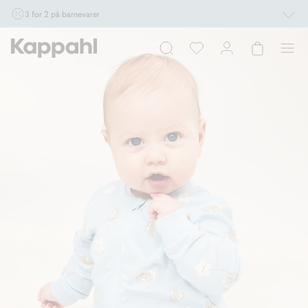
3 for 2 på barnevarer
Ikke Newbie. Gjelder når du handler 2 eller flere varer som inngår i tilbudet tom.
17/8 i butikk & online for deg som er eller blir medlem. Kan ikke kombineres med
andre tilbud eller rabatter.
Handle nå