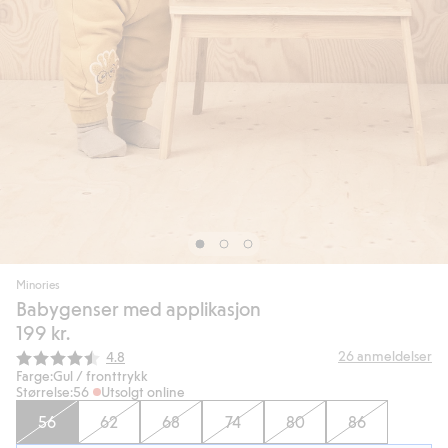
Minories
Babygenser med applikasjon
199 kr.
Gjennomsnittskarakter:
26
anmeldelser
4.8
Farge:
Gul / fronttrykk
Størrelse:
56
Utsolgt online
56
62
68
74
80
86