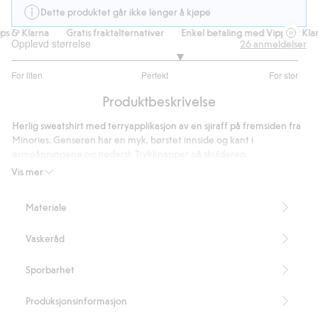
Dette produktet går ikke lenger å kjøpe
 & Klarna
Gratis fraktalternativer
Enkel betaling med Vipps & Klarna
Opplevd størrelse
26
anmeldelser
3.347826086956522
For liten
Perfekt
For stor
av
Basert
5
Produktbeskrivelse
på
23
Herlig sweatshirt med terryapplikasjon av en sjiraff på fremsiden fra
stemmer
Minories. Genseren har en myk, børstet innside og kant i
ermeåpningene og nederst. Trykknapper på skulderen.
Inneholder 80 % økologisk bomull.
Vis mer
Artikkelnummer
:
416602
Made with organic cotton - GOTS
Materiale
Vaskeråd
Sporbarhet
Produksjonsinformasjon