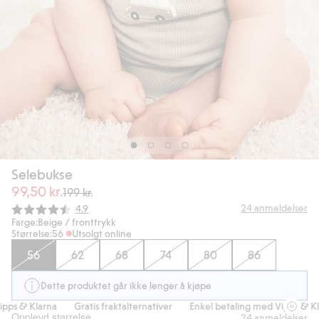
Selebukse
99,50 kr.
199 kr.
Gjennomsnittskarakter:
24
anmeldelser
4.9
Farge:
Beige / fronttrykk
Størrelse:
56
Utsolgt online
56
62
68
74
80
86
Dette produktet går ikke lenger å kjøpe
ps & Klarna
Gratis fraktalternativer
Enkel betaling med Vipps & Kla
Opplevd størrelse
24
anmeldelser