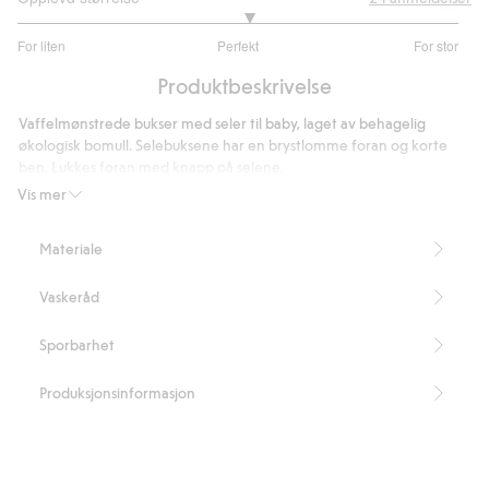
3.1
For liten
Perfekt
For stor
av
Basert
5
Produktbeskrivelse
på
20
Vaffelmønstrede bukser med seler til baby, laget av behagelig
stemmer
økologisk bomull. Selebuksene har en brystlomme foran og korte
ben. Lukkes foran med knapp på selene.
Brystlomme
Vis mer
Vaffelkvalitet
Inneholder 100 % økologisk bomull.
Materiale
Artikkelnummer
:
902205
Organic cotton – GOTS
Vaskeråd
Sporbarhet
Produksjonsinformasjon