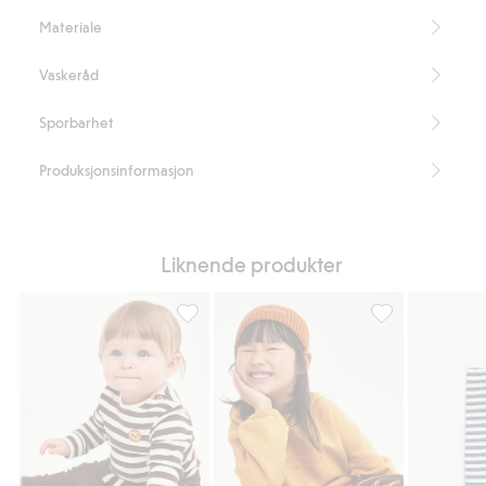
på
Materiale
brystet
Vaskeråd
Sporbarhet
Produksjonsinformasjon
Liknende produkter
Ribbestrikket babyleggings, Legg til i favo
Leggings med lø