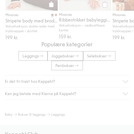
Legg til
Legg til
Minories
Minories
Minories
Ribbestrikket babyleggings
Stripete body med broderi på brystet
Voksefunksjon – nedbrettbare
Voksefunksjon, doble rader med
Voksefunksjon
kanter.
trykknapper i skrittet
trykknapper i 
159 kr.
199 kr.
199 kr.
Populære kategorier
Leggings
Joggebukser
Selebukser
Penbukser
Er det fri frakt hos Kappahl?
Kan jeg betale med Klarna på Kappahl?
Som medlem i Kappahl Club har du alltid gratis frakt til butikk,
eller når du handler for over 500 NOK og velger levering med
Bring eller hjemlevering med Helthjem. Fraktkostnaden fjernes
Ja, i samarbeid med Klarna tilbyr vi smidig betaling med faktura
Baby
Bukser & leggings
Leggings
automatisk etter at du har logget inn og er identifisert som
og andre betalingsmåter.
medlem.
Ved å oppgi informasjon i kassen godkjenner du Klarnas vilkår.
Ellers koster frakten 59 NOK for levering med Bring,
Når du klikker på "Fullfør kjøp" godkjenner du Kappahls
Kappahl Club.