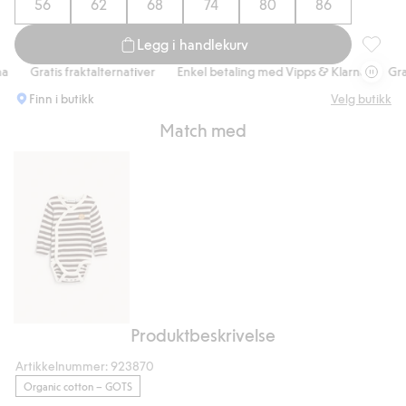
56
62
68
74
80
86
Legg i handlekurv
923870,
Gratis fraktalternativer
Enkel betaling med Vipps & Klarna
Gratis
Finn i butikk
Velg butikk
Match med
Produktbeskrivelse
Stripete
body
Artikkelnummer
:
923870
med
Organic cotton – GOTS
broderi