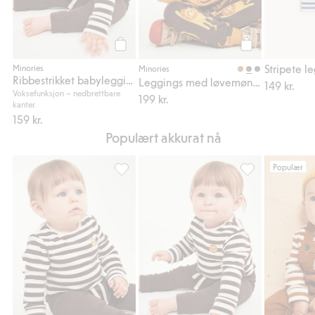
Legg til
Legg til
Minories
Minories
Ribbestrikket babyleggings
Leggings med løvemønster
149 kr.
Voksefunksjon – nedbrettbare
199 kr.
kanter.
159 kr.
Populært akkurat nå
Populær
Stripete body med broderi på brystet, Legg 
Ribbestrikket ba