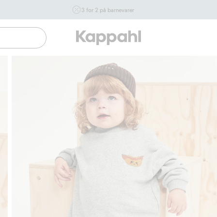
3 for 2 på barnevarer
Ikke Newbie. Gjelder når du handler 2 eller flere varer som
inngår i tilbudet tom. 17/8 i butikk & online for deg som er
eller blir medlem. Kan ikke kombineres med andre tilbud
eller rabatter.
Handle nå
Gratis fraktalternativer
Enkel betaling med