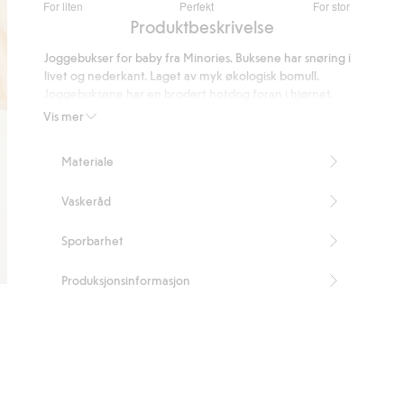
For liten
Perfekt
For stor
av
Basert
Produktbeskrivelse
5
på
Joggebukser for baby fra Minories. Buksene har snøring i
19
livet og nederkant. Laget av myk økologisk bomull.
stemmer
Joggebuksene har en brodert hotdog foran i hjørnet.
Inneholder 80 % økologisk bomull.
Vis mer
Artikkelnummer
:
518605
Made with organic cotton - GOTS
Materiale
Vaskeråd
Sporbarhet
Produksjonsinformasjon