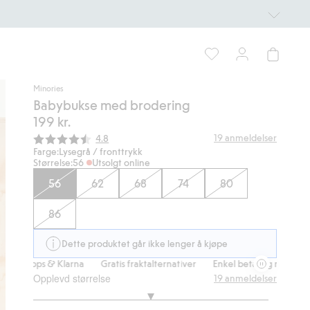
Minories
Babybukse med brodering
199 kr.
Gjennomsnittskarakter:
19
anmeldelser
4.8
Farge:
Lysegrå / fronttrykk
Størrelse:
56
Utsolgt online
56
62
68
74
80
86
Dette produktet går ikke lenger å kjøpe
 Vipps & Klarna
Gratis fraktalternativer
Enkel betaling med Vipps & 
Opplevd størrelse
19
anmeldelser
3