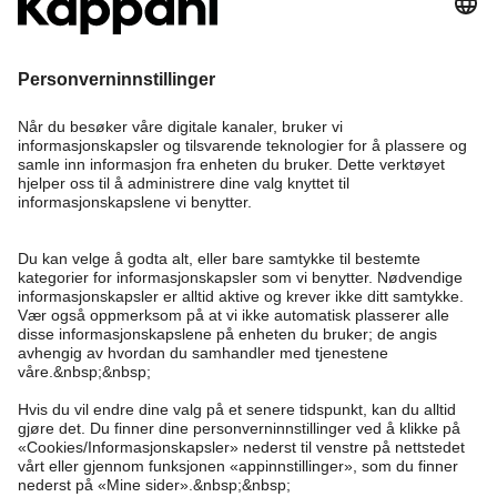
Bli medlem
Trenger du hjelp?
Kundeservice
Kappahl Club
Vanlige spørsmål
Logg inn
Om oss
Bestilling
Kappahl Club
Om Kappahl Group
Vilkår & retningslinjer
Kontakt oss
Medlemsvilkår
Bærekraft
Kjøpsvilkår
Mer fra oss
Finn butikk
Jobbe hos oss