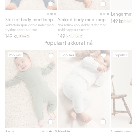
Legg til
Legg til
Strikket body med knepping foran
Strikket body med knepping foran
149 kr.
3 for
Voksefunksjon, doble rader med
Voksefunksjon, doble rader med
trykknapper i skrittet
trykknapper i skrittet
149 kr.
149 kr.
3 for 2
3 for 2
Populært akkurat nå
Populær
Populær
Populær
Ribbede leggings, Legg til i favoriter
Leggings med ko
Legg til
Legg til
Newbie
+9
Basics
Newbie Icons