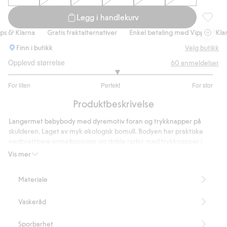
Legg i handlekurv
Body me
& Klarna
Gratis fraktalternativer
Enkel betaling med Vipps & Klarna
Finn i butikk
Velg butikk
Opplevd størrelse
60
anmeldelser
3.130434782608696
For liten
Perfekt
For stor
av
Basert
5
Produktbeskrivelse
på
46
Langermet babybody med dyremotiv foran og trykknapper på
stemmer
skulderen. Laget av myk økologisk bomull. Bodyen har praktiske
nedbrettbare ermeåpninger og doble rader med trykknapper i
skrittet for vekst, slik at babyen din kan bruke det samme plagget
Vis mer
lenger.
Doble rader med trykknapper i skrittet.
Materiale
Voksefunksjon.
Inneholder 95 % «organic in-conversion»-bomull.
Vaskeråd
Artikkelnummer
:
837757
Organic cotton In-conversion – GOTS
Sporbarhet