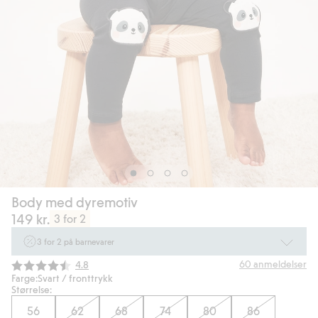
Body med dyremotiv
149 kr.
3 for 2
3 for 2 på barnevarer
Ikke Newbie. Gjelder når du handler 2 eller flere varer som inngår i tilbudet
Gjennomsnittskarakter:
60
anmeldelser
4.8
tom. 17/8 i butikk & online for deg som er eller blir medlem. Kan ikke
Farge:
Svart / fronttrykk
kombineres med andre tilbud eller rabatter.
Størrelse:
56
62
68
74
80
86
Handle nå