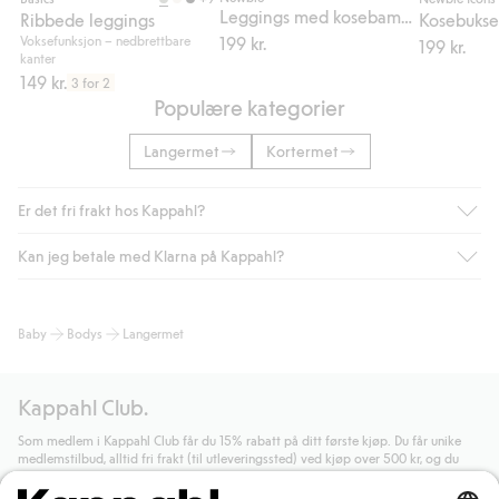
Leggings med kosebamser
Ribbede leggings
Kosebuks
Voksefunksjon – nedbrettbare
199 kr.
199 kr.
kanter
149 kr.
3 for 2
Populære kategorier
Langermet
Kortermet
Er det fri frakt hos Kappahl?
Kan jeg betale med Klarna på Kappahl?
Som medlem i Kappahl Club har du alltid gratis frakt til butikk,
eller når du handler for over 500 NOK og velger levering med
Bring eller hjemlevering med Helthjem. Fraktkostnaden fjernes
Ja, i samarbeid med Klarna tilbyr vi smidig betaling med faktura
Baby
Bodys
Langermet
automatisk etter at du har logget inn og er identifisert som
og andre betalingsmåter.
medlem.
Ved å oppgi informasjon i kassen godkjenner du Klarnas vilkår.
Ellers koster frakten 59 NOK for levering med Bring,
Når du klikker på "Fullfør kjøp" godkjenner du Kappahls
Kappahl Club.
hjemlevering med Helthjem koster 49 NOK og 99 NOK for
generelle vilkår.
Les mer om Klarnas betalingsvilkår
(ekstern
hjemlevering med Bring uansett hvor mye du handler for.
lenke).
Som medlem i Kappahl Club får du 15% rabatt på ditt første kjøp. Du får unike
medlemstilbud, alltid fri frakt (til utleveringssted) ved kjøp over 500 kr, og du
Les mer
Les mer
samler poeng på alle dine kjøp og aktiviteter.