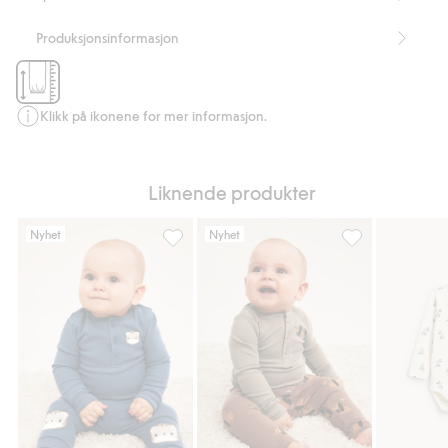
Produksjonsinformasjon
Klikk på ikonene for mer informasjon.
Liknende produkter
Nyhet
Nyhet
Strikket body med knepping foran, Legg til 
Strikket body me