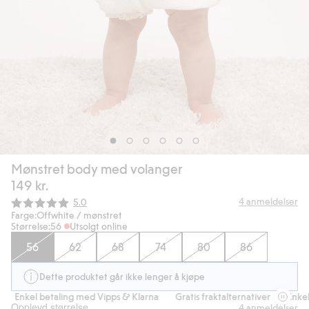
Mønstret body med volanger
149 kr.
Gjennomsnittskarakter:
4
anmeldelser
5.0
Farge:
Offwhite / mønstret
Størrelse:
56
Utsolgt online
56
62
68
74
80
86
Dette produktet går ikke lenger å kjøpe
Enkel betaling med Vipps & Klarna
Gratis fraktalternativer
Enkel b
Opplevd størrelse
4
anmeldelser