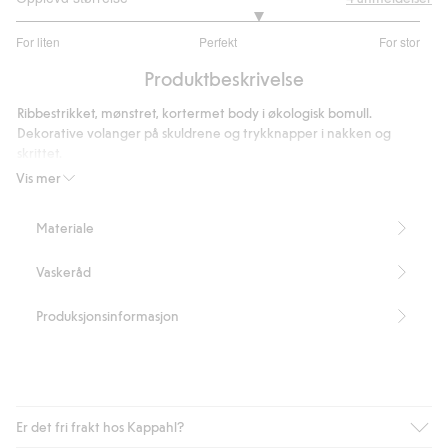
3.4
For liten
Perfekt
For stor
av
Basert
5
Produktbeskrivelse
på
5
Ribbestrikket, mønstret, kortermet body i økologisk bomull.
stemmer
Dekorative volanger på skuldrene og trykknapper i nakken og
skrittet.
Artikkelnummer
:
386367
Vis mer
Organic cotton – GOTS
Materiale
Vaskeråd
Produksjonsinformasjon
Er det fri frakt hos Kappahl?