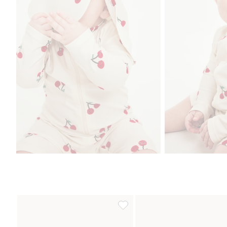
UV-drakt med båtmønster, Legg ti