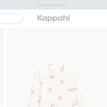
3 for 2 på barnevarer
Ikke Newbie. Gjelder når du handler 2 eller flere varer som
inngår i tilbudet tom. 17/8 i butikk & online for deg som er
eller blir medlem. Kan ikke kombineres med andre tilbud
eller rabatter.
Handle nå