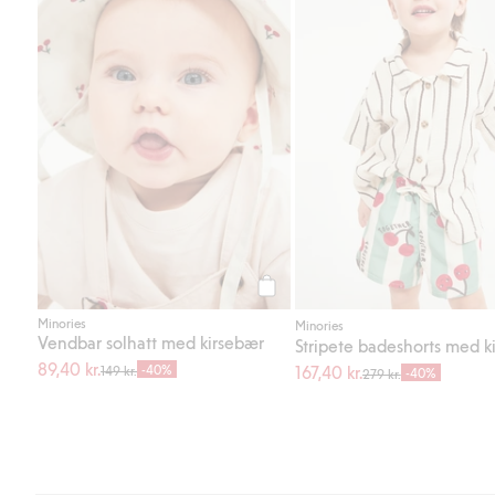
Legg til
Minories
Minories
Vendbar solhatt med kirsebær
89,40 kr.
-40%
167,40 kr.
149 kr.
-40%
279 kr.