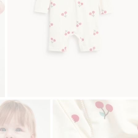
Gratis fraktalternativer
Enkel betaling med Vipps & K