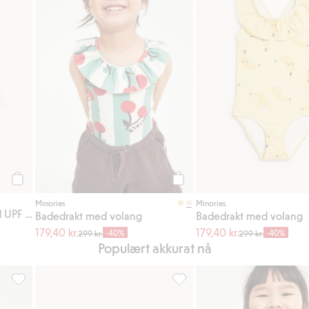
Legg til
Legg til
Minories
Minories
Langermet badedrakt med UPF 50+
Badedrakt med volang
Badedrakt med volang
179,40 kr.
179,40 kr.
-40%
-40%
299 kr.
299 kr.
Populært akkurat nå
gg til i favoriter
Stripete badeshorts med kirsebær, Legg til i favoriter
Mønstrede badebukser, Legg ti