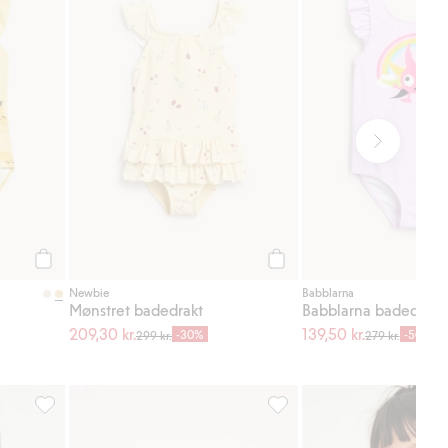
Legg til
Legg til
Newbie
Babblarna
Mønstret badedrakt
209,30 kr.
139,50 kr.
-30%
-50%
299 kr.
279 kr.
l i favoriter
Badedrakt med volang, Legg til i favoriter
2-pk. langermede pyjamaser,