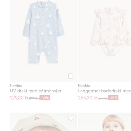
Legg til
Newbie
Newbie
UV-drakt med båtmønster
279,30 kr.
265,30 kr.
-30%
-30%
399 kr.
379 kr.
Vendbar solhatt med kirsebær, Le