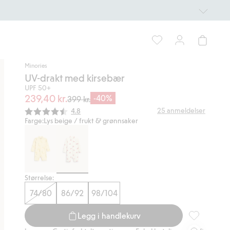
Minories
UV-drakt med kirsebær
UPF 50+
239,40 kr.
-40%
399 kr.
Gjennomsnittskarakter:
25
anmeldelser
4.8
Farge:
Lys beige / frukt & grønnsaker
Størrelse:
74/80
86/92
98/104
Legg i handlekurv
UV-drakt med