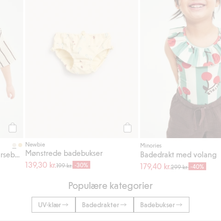
Legg til
Legg til
Newbie
Minories
Mønstrede badebukser
Stripete badeshorts med kirsebær
Badedrakt med volang
139,30 kr.
-30%
179,40 kr.
199 kr.
-40%
299 kr.
Populære kategorier
UV-klær
Badedrakter
Badebukser