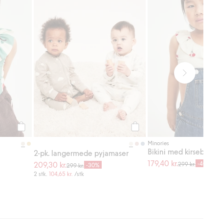
Legg til
Legg til
Minories
Bikini med kirsebær
2-pk. langermede pyjamaser
179,40 kr.
209,30 kr.
-40%
299 kr.
-30%
299 kr.
2 stk.
104,65 kr.
/stk