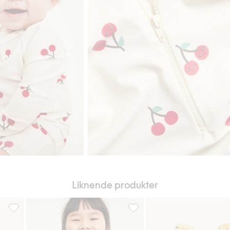
Liknende produkter
l i favoriter
Langermet badedrakt med UPF 50+, Legg til i favoriter
Badedrakt med volang, Legg ti