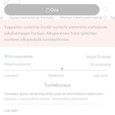
Osta
Shearli
Sujuva maksaminen Klarnalla
Ilmaiset toimitusvaihtoehdot
Sujuva
Kappahlin outletista löydät tuotteita aiemmista mallistoista
edullisempaan hintaan. Alkuperäinen hinta tarkoittaa
tuotteen alkuperäistä normaalihintaa.
Etsi myymälässä
Valitse Myymälä
Kokemus koosta
24
arvostelua
3.222222222222222
Liian pieni
Täydellinen
Liian suuri
/
Perustuu
5
Tuotekuvaus
18
ääneen
Newbien ajaton shearling-takki, jossa on lämmittävä nukkavuori –
klassinen vaate kylmiin päiviin. Valmistettu pehmeästä
keinomokkanahasta. Takissa on tyylikäs muotoilu, vetoketju ja
käytännölliset etutaskut. Huppu on irrotettava, mikä parantaa takin
Lue lisää
joustavuutta ja personointia. Kestävä valinta, jossa yhdistyvät