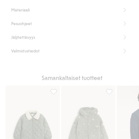
mukavuus, käytännöllisyys ja ajaton tyyli.
Materiaali
Sisältää 100 % kierrätettyä polyesteriä.
Tämä tuote on valmistettu kierrätetystä polyesteristä.
Pesuohjeet
Tuotenumero
:
491456
Kierrätetty polyesteri
Jäljitettävyys
Valmistustiedot
Samankaltaiset tuotteet
Tikattu takki, jossa on nukkakaulus, Lisää s
Nallekarhukuvioi