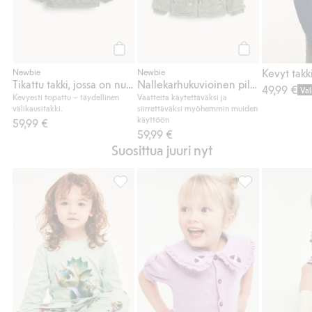
Osta
Osta
Kevyt takk
Newbie
Newbie
Tikattu takki, jossa on nukkakaulus
Nallekarhukuvioinen pileetakki
49,99 €
Val
Kevyesti topattu – täydellinen
Vaatteita käytettäväksi ja
välikausitakki.
siirrettäväksi myöhemmin muiden
käyttöön
59,99 €
59,99 €
Suosittua juuri nyt
Dinosauruskuvioinen pyjama, Lisää suosikk
Lyhythihainen p