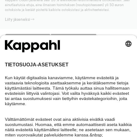
Lue lisää
ainutlaatuisia etuja, aina ilmaisen toimituksen (noutopisteeseen) yli 50 euron
Lue lisää
ostoksista ja keräät pisteitä kaikista ostoksistasi ja aktiviteeteistasi.
Liity jäseneksi
Tarvitsetko apua?
Asiakaspalvelu
Kappahl Club
Usein kysyttyä
Kirjaudu sisään
Meistä
Tilaus
Kappahl Club
Tietoa Kappahl Group
Ehdot & käytännöt
Ota yhteyttä
Jäsenyysehdot