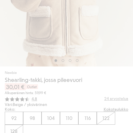
Newbie
Shearling-takki, jossa pileevuori
30,01 €
Outlet
Alkuperäinen hinta: 59,99 €
Keskimääräinen luokitus:
24
arvostelua
4.8
Väri:
Beige / yksivärinen
Koko:
Kokotaulukko
92
98
104
110
116
122
128