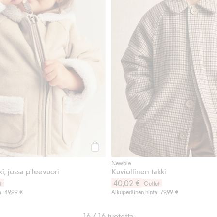
Osta
Newbie
i, jossa pileevuori
Kuviollinen takki
40,02 €
t
Outlet
a: 49,99 €
Alkuperäinen hinta: 79,99 €
16 / 16 tuotetta