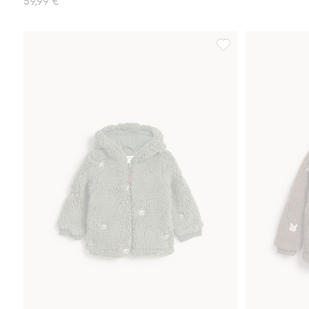
59,99 €
Nallekarhukuvioinen 