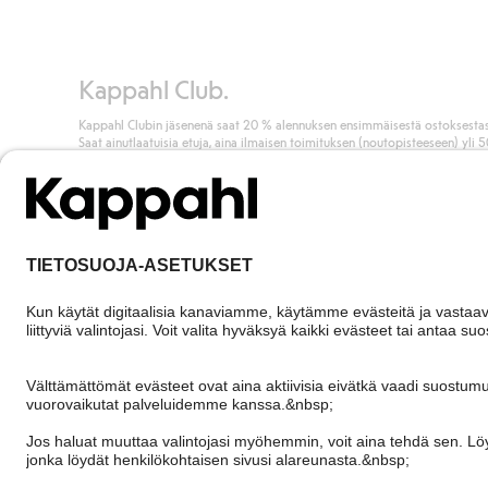
Kappahl Club.
Kappahl Clubin jäsenenä saat 20 % alennuksen ensimmäisestä ostoksestas
Saat ainutlaatuisia etuja, aina ilmaisen toimituksen (noutopisteeseen) yli 
euron ostoksista ja keräät pisteitä kaikista ostoksistasi ja aktiviteeteistasi.
Liity jäseneksi
Finland
Vaihda maata
Cookies