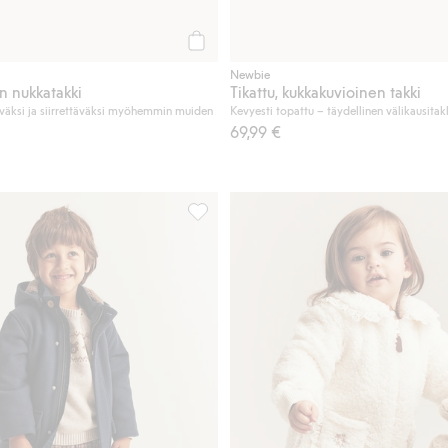
Osta
Newbie
n nukkatakki
Tikattu, kukkakuvioinen takki
äväksi ja siirrettäväksi myöhemmin muiden
Kevyesti topattu – täydellinen välikausitak
69,99 €
pitsikaulus, Lisää suosikkeihin
Takki villasekoitteesta, Lisää suosikkeih