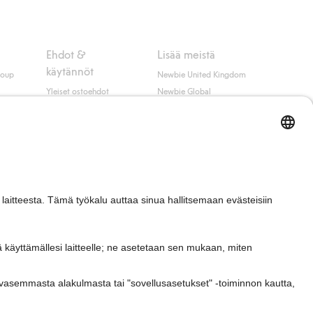
Ehdot &
Lisää meistä
käytännöt
roup
Newbie United Kingdom
Yleiset ostoehdot
Newbie Global
Tietosuojaseloste
Affiliate
t
Evästekäytäntö
Opiskelija-alennus
Ehdot #YesKappahl
#YesNewbie