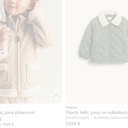
Osta
Newbie
i, jossa pileevuori
Tikattu takki, jossa on nukkakaul
Kevyesti topattu – täydellinen välikausitak
t
59,99 €
a: 59,99 €