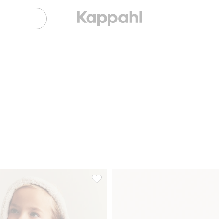
pileetakki, Lisää suosikkeihin
Shearling-takki, jossa pileevuori, Lisää