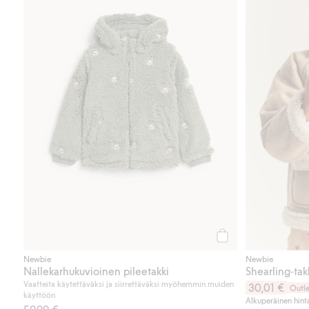
Osta
Newbie
Newbie
Nallekarhukuvioinen pileetakki
Shearling-takk
Vaatteita käytettäväksi ja siirrettäväksi myöhemmin muiden
30,01 €
Outle
käyttöön
Alkuperäinen hint