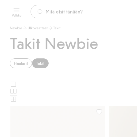
Valikko
Newbie
Ulkovaatteet
Takit
Takit Newbie
Haalarit
Takit
Suuret
Valitse
kuvat
Normaalit
tuotekortin
kuvat
Pienet
asettelu
kuvat
Nallekarhukuvioinen 