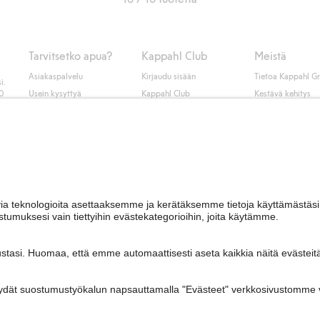
Tarvitsetko apua?
Kappahl Club
Meistä
Asiakaspalvelu
Kirjaudu sisään
Tietoa Kappahl G
i.
50
Usein kysyttyä
Kappahl Club
Kestävä kehitys
Tilaus
Jäsenyysehdot
Tule meille töihin
Ota yhteyttä
Lehdistö & uutise
Hae myymälä
Saavutettavuus
Tarkista lahjakortin
saldo
Personal styling
Peru ostoksesi