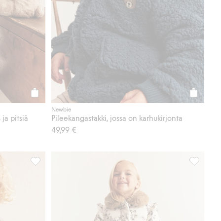
Osta
Osta
Newbie
ja pitsiä
Pileekangastakki, jossa on karhukirjonta
49,99 €
 suosikkeihin
Kuviollinen takki, Lisää suosikkeihin
Kukkakuvi