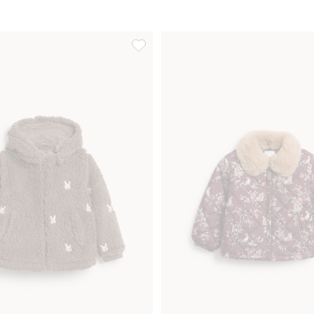
pileetakki, Lisää suosikkeihin
Pupukuvioinen nukkatakki, Lisää suosik