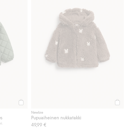
Osta
Osta
Newbie
us
Pupuaiheinen nukkatakki
ki.
49,99 €