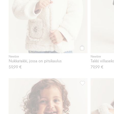
Osta
Newbie
Newbie
Nukkatakki, jossa on pitsikaulus
Takki villasek
59,99 €
79,99 €
Kukkakuvioinen pile