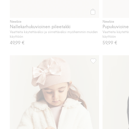
Osta
Newbie
Newbie
Nallekarhukuvioinen pileetakki
Pupukuvioine
Vaatteita käytettäväksi ja siirrettäväksi myöhemmin muiden
Vaatteita käytett
käyttöön
käyttöön
49,99 €
59,99 €
Nukkatakki, jossa on 