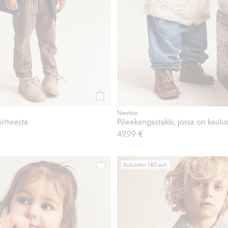
Osta
Newbie
oitteesta
Pileekangastakki, jossa on kaulus 
49,99 €
Kokoihin 140 asti
ekangastakki, Lisää suosikkeihin
Shearling-takki, jossa pileevuori, Lisää