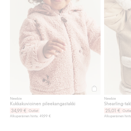
Osta
Newbie
Newbie
Kukkakuvioinen pileekangastakki
Shearling-takk
34,99 €
25,01 €
Outlet
Outle
Alkuperäinen hinta: 49,99 €
Alkuperäinen hint