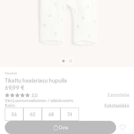
Newbie
Tikattu haalariasu hupulla
69,99 €
Keskimääräinen luokitus:
2
arvostelua
5.0
Väri:
Luonnonvalkoinen / eläinkuvioitu
Koko:
Kokotaulukko
56
62
68
74
Osta
Tikattu