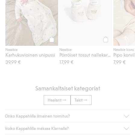
Osta
Osta
Newbie
Newbie
Newbie Icons
Karhukuvioinen unipussi
Pörröiset tossut nallekarhuilla
Pipo korvil
39,99 €
17,99 €
7,99 €
Samankaltaiset kategoriat
Haalarit
Takit
Onko Kappahlilla ilmainen toimitus?
Voiko Kappahlilla maksaa Klarnalla?
Jos olet Kappahl Clubin jäsen, saat aina ilmaisen toimituksen