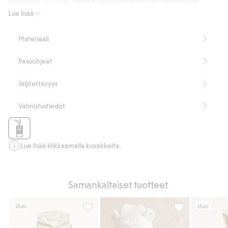
jerseyvuori ja korvat. Vetoketjukiinnitys edessä ja käännettävät
hihan- ja lahkeensuut.
Lue lisää
80 % luomupuuvillaa.
Tuotenumero
:
532705
Materiaali
Pesuohjeet
Jäljitettävyys
Valmistustiedot
Lue lisää klikkaamalla kuvakkeita.
Samankaltaiset tuotteet
Uusi
Uusi
Huppullinen jumpsuit, jossa on kypäräkuvioi
Haalarit, Lisää 