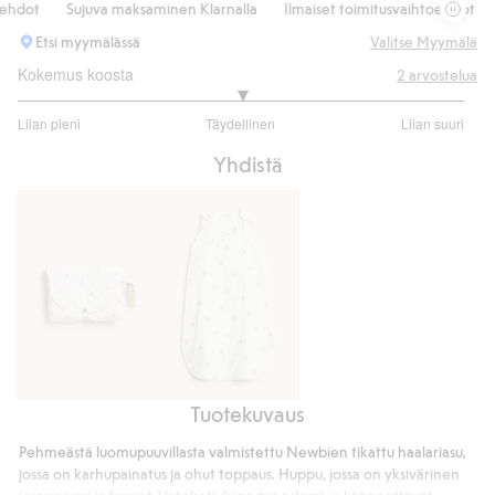
dot
Sujuva maksaminen Klarnalla
Ilmaiset toimitusvaihtoehdot
S
Etsi myymälässä
Valitse Myymälä
Kokemus koosta
2
arvostelua
3
Liian pieni
Täydellinen
Liian suuri
/
Perustuu
5
Yhdistä
2
ääneen
Tuotekuvaus
Kokoontaitettava
Karhukuvioinen
nallekarhukuvioinen
unipussi
Pehmeästä luomupuuvillasta valmistettu Newbien tikattu haalariasu,
hoitoalusta
jossa on karhupainatus ja ohut toppaus. Huppu, jossa on yksivärinen