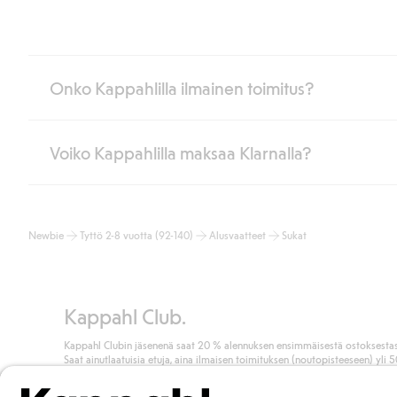
Onko Kappahlilla ilmainen toimitus?
Voiko Kappahlilla maksaa Klarnalla?
Jos olet Kappahl Clubin jäsen, saat aina ilmaisen toimituksen myymä
poistuvat automaattisesti, kun olet kirjautunut sisään ja tunnistaut
Muussa tapauksessa toimitus maksaa 4,99 € PostNordin noutopistee
Kyllä. Yhteistyössä Klarnan kanssa tarjoamme sujuvat maksutavat,
Lue lisää
Newbie
Tyttö 2-8 vuotta (92-140)
Alusvaatteet
Sukat
Klikkaamalla “Maksa tilaus” hyväksyt Kappahlin yleiset ehdot.
Lisä
Lue lisää
Kappahl Club.
Kappahl Clubin jäsenenä saat 20 % alennuksen ensimmäisestä ostoksestas
Saat ainutlaatuisia etuja, aina ilmaisen toimituksen (noutopisteeseen) yli 
euron ostoksista ja keräät pisteitä kaikista ostoksistasi ja aktiviteeteistasi.