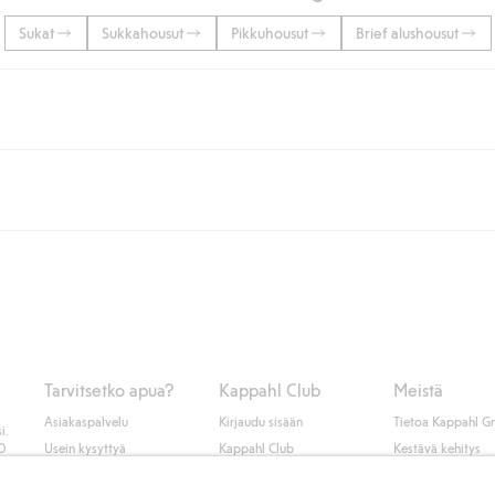
Sukat
Sukkahousut
Pikkuhousut
Brief alushousut
lään tai yli 50 euron ostoksiin, kun valitset toimituksen noutopisteeseen ta
unut jäseneksi.
seen tai pakettiautomaattiin ja PostNordin kotiinkuljetuksella 6,99 €, ri
 kuten laskun, sekä muita maksuvaihtoehtoja. Kassalla annettujen tietojen
tietoja Klarnan maksuehdoista
(ulkoinen linkki).
Tarvitsetko apua?
Kappahl Club
Meistä
Asiakaspalvelu
Kirjaudu sisään
Tietoa Kappahl G
i.
50
Usein kysyttyä
Kappahl Club
Kestävä kehitys
Tilaus
Jäsenyysehdot
Tule meille töihin