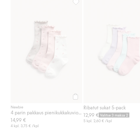
4 parin pakkaus pienikukkakuviois
Osta
Ribatut sukat 5-pack
Newbie
4 parin pakkaus pienikukkakuvioisia sukkia
12,99 €
Valitse 3 maksa 2
14,99 €
5 kpl.
2,60 €
/kpl
4 kpl.
3,75 €
/kpl