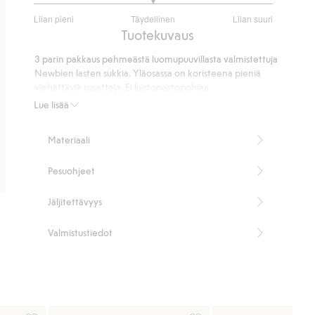
3
Liian pieni
Täydellinen
Liian suuri
/
Perustuu
Tuotekuvaus
5
4
3 parin pakkaus pehmeästä luomupuuvillasta valmistettuja
ääneen
Newbien lasten sukkia. Yläosassa on koristeena pieniä
viehättäviä rusetteja. Ei luistonestopohjaa.
Ei luistonestopohjaa.
Lue lisää
Rusetti yläosassa.
80 % luomupuuvillaa.
Materiaali
Tuotenumero
:
895862
Pesuohjeet
Jäljitettävyys
Valmistustiedot