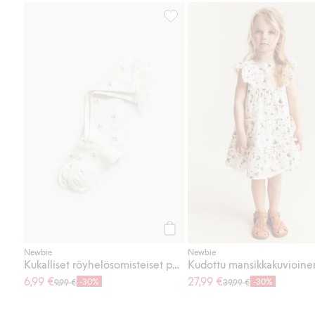
Kukalliset röyhelösomisteiset pol
Osta
Newbie
Newbie
Kukalliset röyhelösomisteiset polvisukat
6,99 €
27,99 €
-30%
-30%
9,99 €
39,99 €