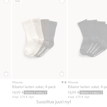
Uusi
ia sukkia, Lisää suosikkeihin
Ribatut sukat 5-pack, Lisää suosikkeihin
Ribatut lasten sukat, 4-pack, L
Osta
Osta
Minories
Minories
Ribatut lasten sukat, 4-pack
Ribatut lasten sukat, 4-p
14,99 €
14,99 €
Valitse 3 maksa 2
Valitse 3 maksa 2
4 kpl.
3,75 €
/kpl
4 kpl.
3,75 €
/kpl
Suosittua juuri nyt