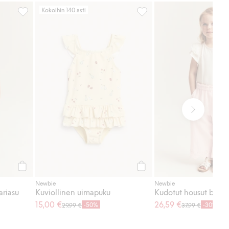
Kokoihin 140 asti
osikkeihin
Mansikkakuvioinen haalariasu, Lisää suosikkeihin
Kuviollinen uimapuku, Lisä
Osta
Osta
Newbie
Newbie
ariasu
Kuviollinen uimapuku
Kudotut housut brode
15,00 €
26,59 €
-50%
-30%
29,99 €
37,99 €