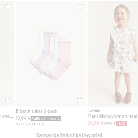
visukat, Lisää suosikkeihin
Kudottu mansikkakuvioinen mekko, Lisää suosikkeihin
Ribatut sukat 5-pack, Lisää su
Osta
Osta
Ribatut sukat 5-pack
Newbie
Kudottu mansikkakuvioinen mekko
Mansikkakuvioinen haal
12,99 €
Valitse 3 maksa 2
20,99 €
-30%
29,99 €
5 kpl.
2,60 €
/kpl
Samankaltaiset kategoriat