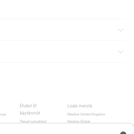
i pakettiautomaattiin (ei koske kotiinkuljetusta). Toimituskulut
ippumatta ostosummasta.
 myötä hyväksyt Klarnan ehdot.
Ehdot &
Lisää meistä
käytännöt
roup
Newbie United Kingdom
Yleiset ostoehdot
Newbie Global
Tietosuojaseloste
Affiliate