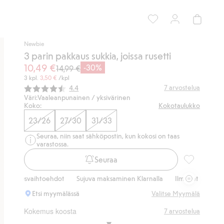
Newbie
3 parin pakkaus sukkia, joissa rusetti
10,49 €
-30%
14,99 €
3 kpl.
3,50 €
/kpl
Keskimääräinen luokitus:
7
arvostelua
4.4
Väri:
Vaaleanpunainen / yksivärinen
Koko:
Kokotaulukko
23/26
27/30
31/33
Seuraa, niin saat sähköpostin, kun kokosi on taas
varastossa.
Seuraa
3 parin pakka
mitusvaihtoehdot
Sujuva maksaminen Klarnalla
Ilmaiset toimitusvaih
Etsi myymälässä
Valitse Myymälä
Kokemus koosta
7
arvostelua