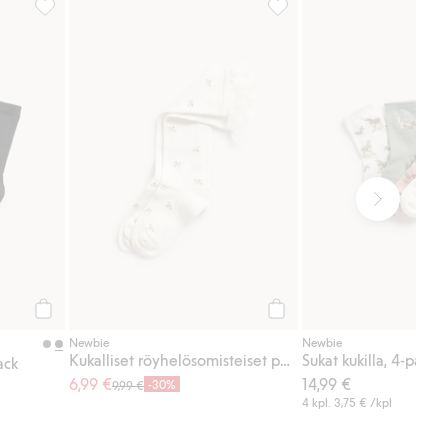
isää suosikkeihin
Ribatut lasten sukat, 4-pack, Lisää suosikkeihin
Kukalliset röyhelösomisteis
Osta
Osta
Newbie
Newbie
Kukalliset röyhelösomisteiset polvisukat
Sukat kukilla, 4-pack
ack
6,99 €
14,99 €
-30%
9,99 €
4 kpl.
3,75 €
/kpl