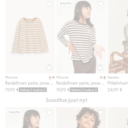
Suosittu
Raidallinen paita, jossa on sienibrodeeraus
Raidallinen pait
Osta
Osta
Minories
Minories
Newbie
Raidallinen paita, jossa on sienibrodeeraus
Raidallinen paita, jossa on leijonabrodeeraus
19,99 €
19,99 €
24,99 €
Valitse 3 maksa 2
Valitse 3 maksa 2
Suosittua juuri nyt
Suosittu
Raidallinen paita, jossa on leijonabrodeera
Raidallinen pitk