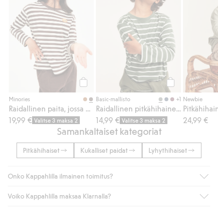
Osta
Osta
+1
Minories
Basic-mallisto
Newbie
Raidallinen paita, jossa on leijonabrodeeraus
Raidallinen pitkähihainen t-paita
19,99 €
14,99 €
24,99 €
Valitse 3 maksa 2
Valitse 3 maksa 2
Samankaltaiset kategoriat
Pitkähihaiset
Kukalliset paidat
Lyhythihaiset
Onko Kappahlilla ilmainen toimitus?
Voiko Kappahlilla maksaa Klarnalla?
Jos olet Kappahl Clubin jäsen, saat aina ilmaisen toimituksen
myymälään tai yli 50 euron ostoksiin, kun valitset toimituksen