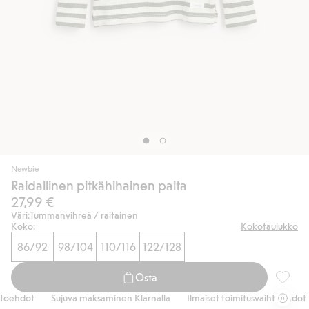
Newbie
Raidallinen pitkähihainen paita
27,99 €
Väri:
Tummanvihreä / raitainen
Koko:
Kokotaulukko
86/92
98/104
110/116
122/128
Osta
Raidall
oehdot
Sujuva maksaminen Klarnalla
Ilmaiset toimitusvaihtoehdot