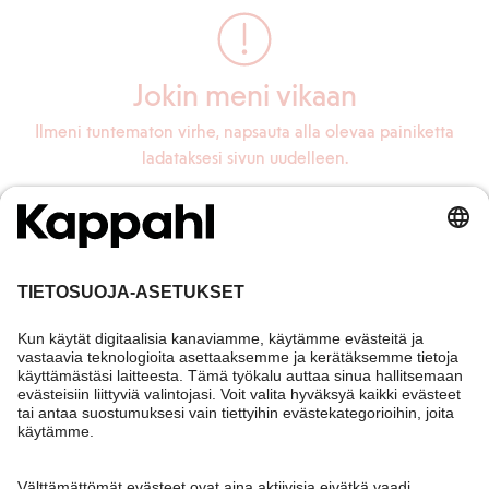
Jokin meni vikaan
Ilmeni tuntematon virhe, napsauta alla olevaa painiketta
ladataksesi sivun uudelleen.
Lataa sivu uudelleen