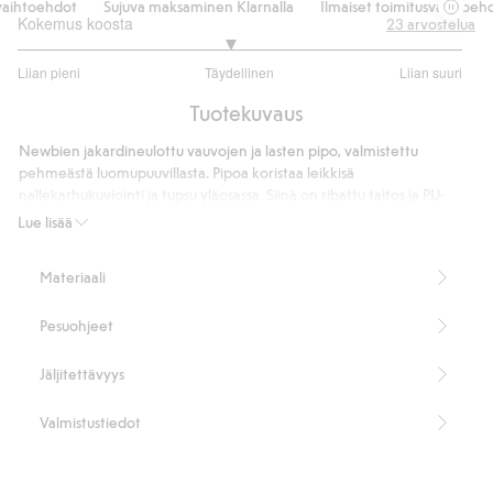
aihtoehdot
Sujuva maksaminen Klarnalla
Ilmaiset toimitusvaihtoehdo
Kokemus koosta
23
arvostelua
2.904761904761905
Liian pieni
Täydellinen
Liian suuri
/
Perustuu
5
Tuotekuvaus
21
ääneen
Newbien jakardineulottu vauvojen ja lasten pipo, valmistettu
pehmeästä luomupuuvillasta. Pipoa koristaa leikkisä
nallekarhukuviointi ja tupsu yläosassa. Siinä on ribattu taitos ja PU-
muovista valmistettu Newbie-logo – ajaton asuste kylmiin päiviin.
Lue lisää
100 % luomupuuvillaa.
Tuotenumero
:
507640
Materiaali
Made with organic cotton - GOTS
Pesuohjeet
Jäljitettävyys
Valmistustiedot