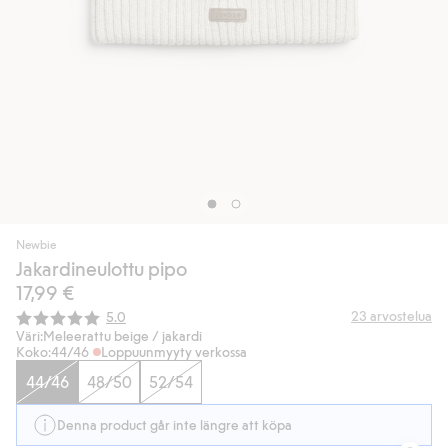
Newbie
Jakardineulottu pipo
17,99 €
Keskimääräinen luokitus:
23
arvostelua
5.0
Väri:
Meleerattu beige / jakardi
Koko:
44/46
Loppuunmyyty verkossa
44/46
48/50
52/54
Denna product går inte längre att köpa