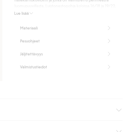
luomupuuvillasta. Luistonestopohja ko’oissa 16/18 ja 19/22.
80 % luomupuuvillaa.
Lue lisää
Tuotenumero
:
832972
Made with organic cotton - GOTS
Materiaali
Pesuohjeet
Jäljitettävyys
Valmistustiedot