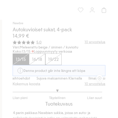
Newbie
Autokuvioiset sukat, 4-pack
14,99 €
Keskimääräinen luokitus:
10
arvostelua
5.0
Väri:
Meleerattu beige / sininen / kuvioitu
Koko:
13/15
Loppuunmyyty verkossa
13/15
16/18
19/22
Denna product går inte längre att köpa
mitusvaihtoehdot
Sujuva maksaminen Klarnalla
Ilmaiset toimitusvai
Kokemus koosta
10
arvostelua
3
Liian pieni
Täydellinen
Liian suuri
/
Perustuu
Tuotekuvaus
5
9
4 parin pakkaus Newbien sukkia, joissa on auto- ja
ääneen
nallekarhukuviointi ja jotka on valmistettu pehmeästä