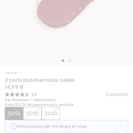
Newbie
3 paria jouluteemaisia sukkia
14,99 €
Keskimääräinen luokitus:
13
arvostelua
4.9
Väri:
Punainen / eläinkuvioitu
Koko:
23/26
Loppuunmyyty verkossa
23/26
27/30
31/33
Denna product går inte längre att köpa