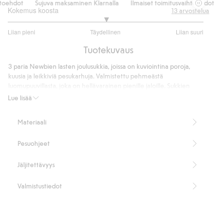
toehdot
Sujuva maksaminen Klarnalla
Ilmaiset toimitusvaihtoehdot
Kokemus koosta
13
arvostelua
3
Liian pieni
Täydellinen
Liian suuri
/
Perustuu
5
Tuotekuvaus
10
ääneen
3 paria Newbien lasten joulusukkia, joissa on kuviointina poroja,
kuusia ja leikkiviä pesukarhuja. Valmistettu pehmeästä
luomupuuvillasta, joka on hellävarainen pienille jaloille. Sukkien
yläosassa on ribbireuna. Koossa 23/26 on luistonestopohja, joka
Lue lisää
parantaa pitoa ensimmäisten seikkailujen aikana.
80 % luomupuuvillaa.
Materiaali
Tuotenumero
:
533570
Pesuohjeet
Jäljitettävyys
Valmistustiedot