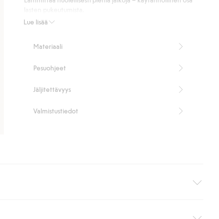
lasten pukeutumista.
Sisältää 68 % sertifioitua villaa.
Lue lisää
Tuotenumero
:
522532
RWS Certified Wool Blend
Materiaali
Pesuohjeet
Jäljitettävyys
Valmistustiedot