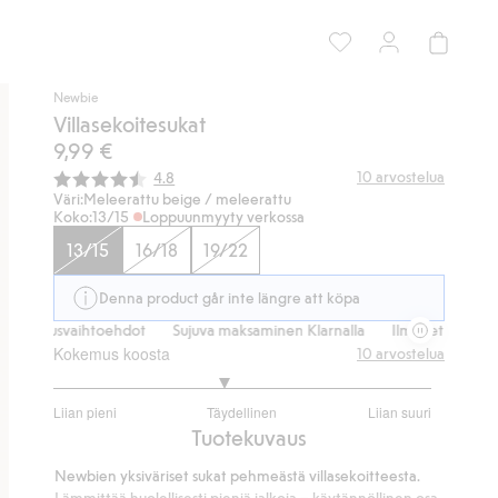
Newbie
Villasekoitesukat
9,99 €
Keskimääräinen luokitus:
10
arvostelua
4.8
Väri:
Meleerattu beige / meleerattu
Koko:
13/15
Loppuunmyyty verkossa
13/15
16/18
19/22
Denna product går inte längre att köpa
toimitusvaihtoehdot
Sujuva maksaminen Klarnalla
Ilmaiset toimitusv
Kokemus koosta
10
arvostelua
2.8
Liian pieni
Täydellinen
Liian suuri
/
Perustuu
Tuotekuvaus
5
10
Newbien yksiväriset sukat pehmeästä villasekoitteesta.
ääneen
Lämmittää huolellisesti pieniä jalkoja – käytännöllinen osa