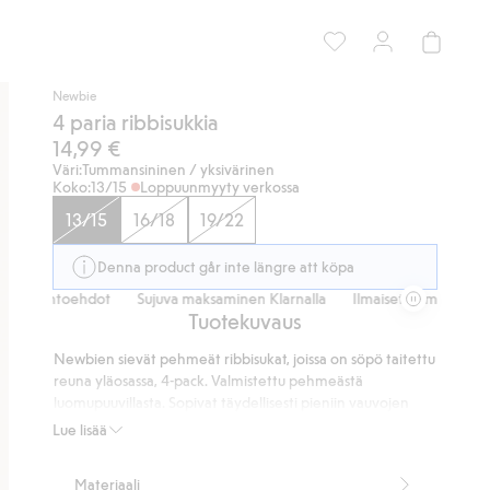
Newbie
4 paria ribbisukkia
14,99 €
Väri:
Tummansininen / yksivärinen
Koko:
13/15
Loppuunmyyty verkossa
13/15
16/18
19/22
Denna product går inte längre att köpa
tusvaihtoehdot
Sujuva maksaminen Klarnalla
Ilmaiset toimitusvaiht
Tuotekuvaus
Newbien sievät pehmeät ribbisukat, joissa on söpö taitettu
reuna yläosassa, 4-pack. Valmistettu pehmeästä
luomupuuvillasta. Sopivat täydellisesti pieniin vauvojen
jalkoihin. - Ei liukuesteitä
Lue lisää
80 % luomupuuvillaa.
Tuotenumero
:
490987
Materiaali