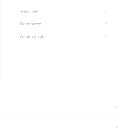
Luomupuuvilla – GOTS
Pesuohjeet
Jäljitettävyys
Valmistustiedot