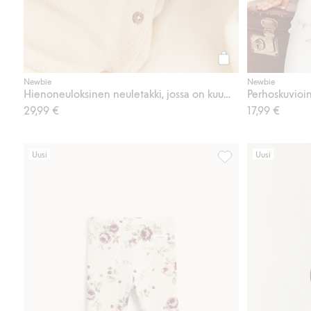
Osta
Newbie
Newbie
Hienoneuloksinen neuletakki, jossa on kuumailmapallo
Perhoskuvioi
29,99 €
17,99 €
Uusi
Uusi
Kukkakuvioiset röyhe