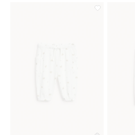
Housut nallekarhupai