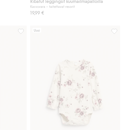
Ribatut leggingsit kuumailmapalloilla
Kasvuvara – taitettavat resorit
19,99 €
Uusi
kkeihin
Perhoskuvioiset ribbileggingsit, Lisää suosikkeihin
Kukkakuvi