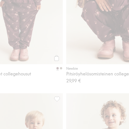
Osta
Newbie
et collegehousut
Pitsiröyhelösomisteinen college
29,99 €
Lisää suosikkeihin
Pitkähihainen musliinipaita, Lisää suos