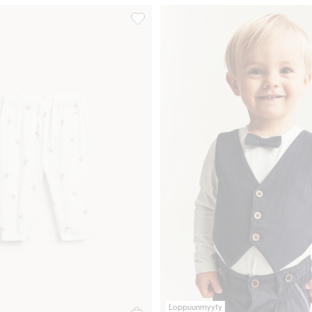
natuksella, Lisää suosikkeihin
Kudotut, nallekarhuaiheiset housut, Lis
Loppuunmyyty