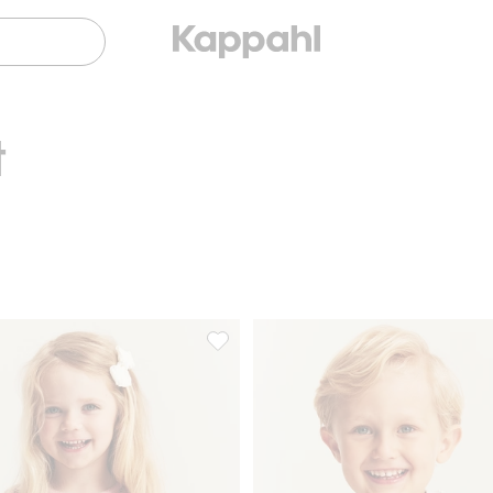
t
yhousut, Lisää suosikkeihin
Kukkakuvioinen pitkähihainen peplumpa