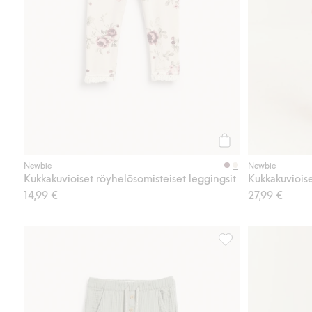
Osta
Newbie
Newbie
Kukkakuvioiset röyhelösomisteiset leggingsit
Kukkakuviois
14,99 €
27,99 €
Housut musliinista, 