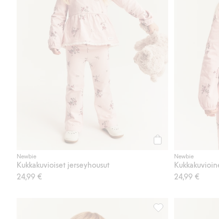
Osta
Newbie
Newbie
Kukkakuvioiset jerseyhousut
Kukkakuvioin
24,99 €
24,99 €
Collegepaita jossa 