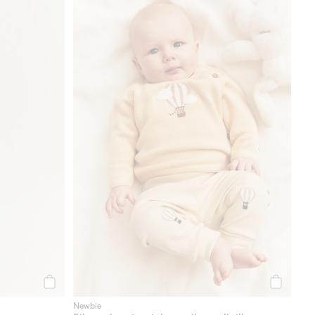
Osta
Osta
Newbie