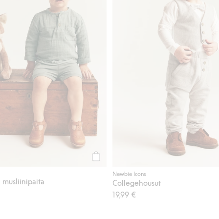
Osta
Newbie Icons
 musliinipaita
Collegehousut
19,99 €