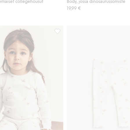
emaiset collegehousut
Body, jossa dinosaurussomiste
19,99 €
uletakki, jossa on kuumailmapallo, Lisää suosikkeihin
Perhoskuvioinen ribbibody, Lisää suosi