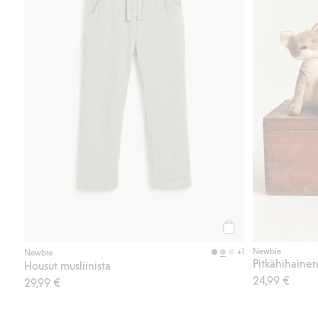
Osta
Newbie
+1
Newbie
Pitkähihainen
Housut musliinista
24,99 €
29,99 €