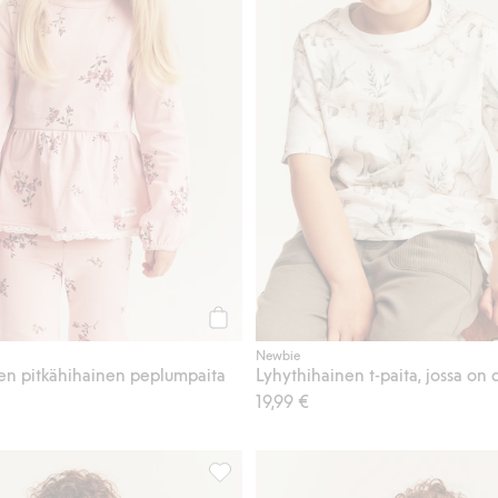
Osta
Newbie
en pitkähihainen peplumpaita
Lyhythihainen t-paita, jossa on 
19,99 €
dinosaurusteema, Lisää suosikkeihin
Dinosaurusteemaiset collegehousut, Li