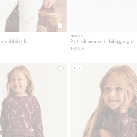
Osta
Newbie
nen ribbibody
Perhoskuvioiset ribbileggingsit
17,99 €
Uusi
lösomisteiset leggingsit, Lisää suosikkeihin
Kukkakuvioiset collegehousut, Lisää su