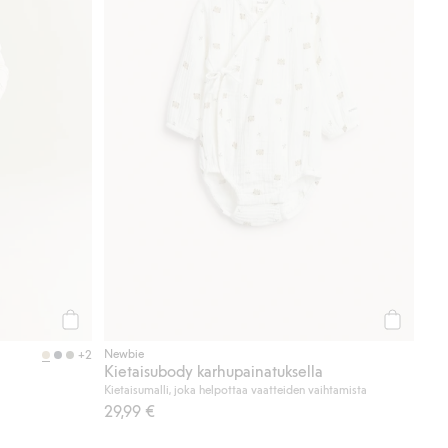
Osta
Osta
Newbie
+2
Kietaisubody karhupainatuksella
Kietaisumalli, joka helpottaa vaatteiden vaihtamista
29,99 €