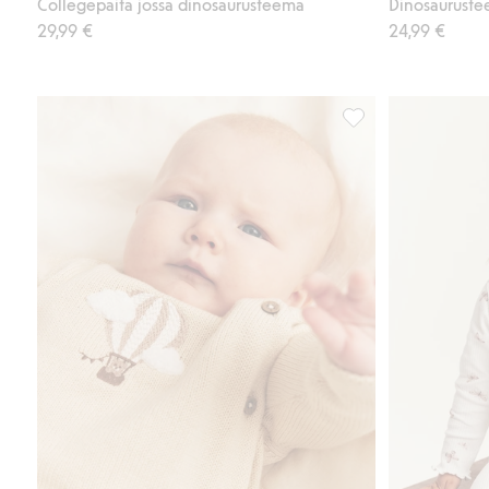
Collegepaita jossa dinosaurusteema
Dinosauruste
29,99 €
24,99 €
Hienoneuloksinen ne