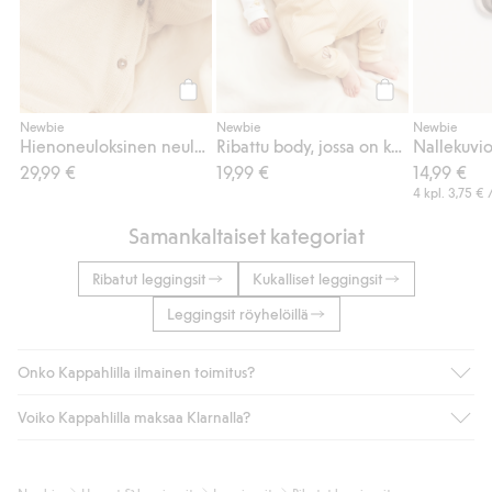
Osta
Osta
Newbie
Newbie
Newbie
Hienoneuloksinen neuletakki, jossa on kuumailmapallo
Ribattu body, jossa on kuumailmapalloja
29,99 €
19,99 €
14,99 €
4 kpl.
3,75 €
/
Samankaltaiset kategoriat
Ribatut leggingsit
Kukalliset leggingsit
Leggingsit röyhelöillä
Onko Kappahlilla ilmainen toimitus?
Voiko Kappahlilla maksaa Klarnalla?
Jos olet Kappahl Clubin jäsen, saat aina ilmaisen toimituksen
myymälään tai yli 50 euron ostoksiin, kun valitset toimituksen
noutopisteeseen tai pakettiautomaattiin (ei koske
Kyllä. Yhteistyössä Klarnan kanssa tarjoamme sujuvat