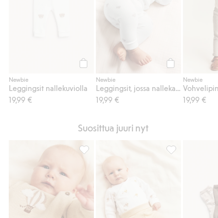
Osta
Osta
Newbie
Newbie
Newbie
Leggingsit nallekuviolla
Leggingsit, jossa nallekarhukuvio
19,99 €
19,99 €
19,99 €
Suosittua juuri nyt
Hienoneuloksinen neuletakki, jossa on kuu
Ribattu body, jo