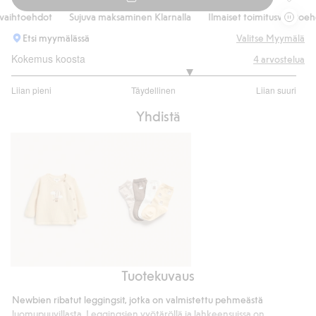
Ribatut
htoehdot
Sujuva maksaminen Klarnalla
Ilmaiset toimitusvaihtoehdot
Etsi myymälässä
Valitse Myymälä
Kokemus koosta
4
arvostelua
3.5
Liian pieni
Täydellinen
Liian suuri
/
Perustuu
5
Yhdistä
4
ääneen
Tuotekuvaus
Hienoneuloksinen
Nallekuvioiset
neuletakki,
sukat,
Newbien ribatut leggingsit, jotka on valmistettu pehmeästä
jossa
4
luomupuuvillasta. Leggingsien vyötäröllä ja lahkeensuissa on