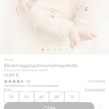
Newbie
Ribatut leggingsit kuumailmapalloilla
Kasvuvara – taitettavat resorit
19,99 €
Keskimääräinen luokitus:
4
arvostelua
4.8
Väri:
Keltainen / kirjonta/koruompelu
Koko:
Kokotaulukko
50
56
62
68
74
Osta