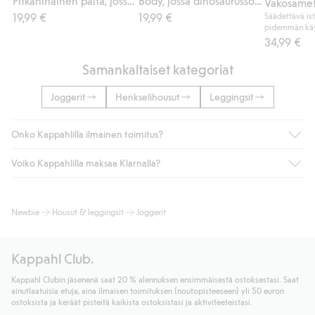
Pitkähihainen paita, jossa on applikointi
Body, jossa dinosaurussomiste
19,99 €
19,99 €
Säädettävä is
pidemmän käy
34,99 €
Samankaltaiset kategoriat
Joggerit
Henkselihousut
Leggingsit
Onko Kappahlilla ilmainen toimitus?
Voiko Kappahlilla maksaa Klarnalla?
Jos olet Kappahl Clubin jäsen, saat aina ilmaisen toimituksen
myymälään tai yli 50 euron ostoksiin, kun valitset toimituksen
noutopisteeseen tai pakettiautomaattiin (ei koske
Kyllä. Yhteistyössä Klarnan kanssa tarjoamme sujuvat
Newbie
Housut & leggingsit
Joggerit
kotiinkuljetusta). Toimituskulut poistuvat automaattisesti, kun
maksutavat, kuten laskun, sekä muita maksuvaihtoehtoja.
olet kirjautunut sisään ja tunnistautunut jäseneksi.
Kassalla annettujen tietojen myötä hyväksyt Klarnan ehdot.
Muussa tapauksessa toimitus maksaa 4,99 € PostNordin
Klikkaamalla “Maksa tilaus” hyväksyt Kappahlin yleiset ehdot.
Kappahl Club.
noutopisteeseen tai pakettiautomaattiin ja PostNordin
Lisätietoja Klarnan maksuehdoista
(ulkoinen linkki).
kotiinkuljetuksella 6,99 €, riippumatta ostosummasta.
Kappahl Clubin jäsenenä saat 20 % alennuksen ensimmäisestä ostoksestasi. Saat
Lue lisää
ainutlaatuisia etuja, aina ilmaisen toimituksen (noutopisteeseen) yli 50 euron
Lue lisää
ostoksista ja keräät pisteitä kaikista ostoksistasi ja aktiviteeteistasi.