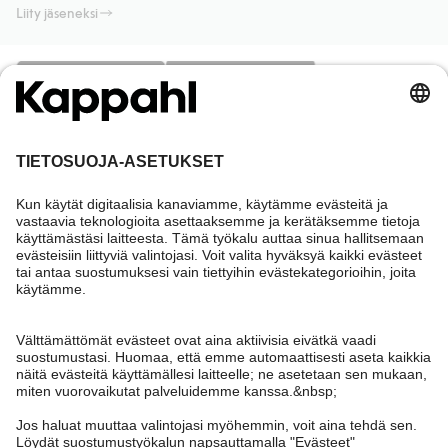
Liity jäseneksi
Tarvitsetko apua?
Asiakaspalvelu
Kappahl Club
Usein kysyttyä
Kirjaudu sisään
Meistä
Tilaus
Kappahl Club
Tietoa Kappahl Group
Ehdot & käytännöt
Ota yhteyttä
Jäsenyysehdot
Kestävä kehitys
Yleiset ostoehdot
Lisää meistä
Hae myymälä
Tule meille töihin