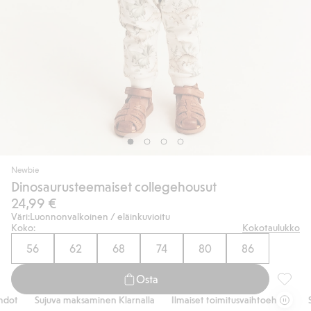
Newbie
Dinosaurusteemaiset collegehousut
24,99 €
Väri:
Luonnonvalkoinen / eläinkuvioitu
Koko:
Kokotaulukko
56
62
68
74
80
86
Osta
Dinosau
ot
Sujuva maksaminen Klarnalla
Ilmaiset toimitusvaihtoehdot
Suj