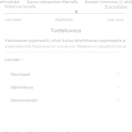
aihtoehdot
Sujuva maksaminen Klarnalla
Ilmaiset toimitusvaihtoehdo
Kokemus koosta
18
arvostelua
3.4
Liian pieni
Täydellinen
Liian suuri
/
Perustuu
5
Tuotekuvaus
15
ääneen
Kaksiosainen pyjamasetti, johon kuuluu lyhythihainen pyjamapaita ja
pyjamashortsit. Pyjamassa on ruusukuvio. Paidassa on nappikiinnitys ja
yksi rintatasku. Shortseissa on joustonauha vyötäröllä ja sivutaskut.
Pyjamapaidan pituus on 67 cm koossa S
Lue lisää
Pyjamashortsien sisälahkeen pituus on 9 cm koossa S
Tuotenumero
:
422196
Pesuohjeet
Jäljitettävyys
Valmistustiedot