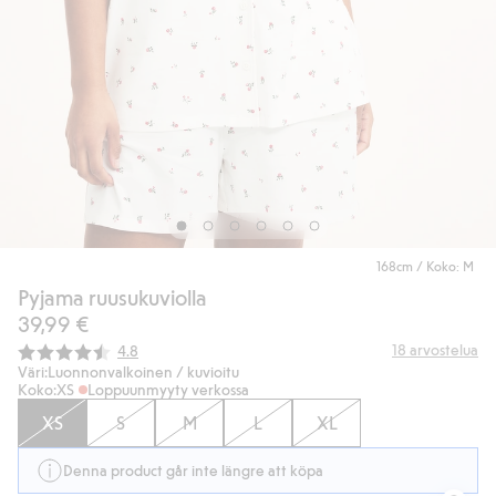
168cm / Koko: M
Pyjama ruusukuviolla
39,99 €
Keskimääräinen luokitus:
18
arvostelua
4.8
Väri:
Luonnonvalkoinen / kuvioitu
Koko:
XS
Loppuunmyyty verkossa
XS
S
M
L
XL
Denna product går inte längre att köpa