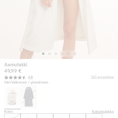
Aamutakki
49,99 €
Keskimääräinen luokitus:
160
arvostelua
4.8
Väri:
Valkoinen / yksivärinen
Koko:
Kokotaulukko