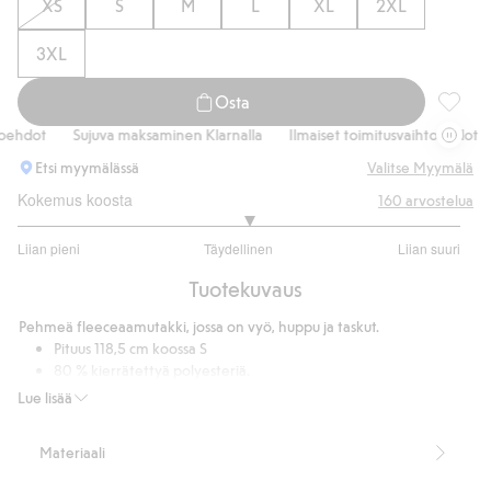
XS
S
M
L
XL
2XL
3XL
Osta
Aamutak
ehdot
Sujuva maksaminen Klarnalla
Ilmaiset toimitusvaihtoehdot
Etsi myymälässä
Valitse Myymälä
Kokemus koosta
160
arvostelua
3.08130081300813
Liian pieni
Täydellinen
Liian suuri
/
Perustuu
5
Tuotekuvaus
123
ääneen
Pehmeä fleeceaamutakki, jossa on vyö, huppu ja taskut.
Pituus 118,5 cm koossa S
80 % kierrätettyä polyesteriä.
Tuotenumero
:
758490
Lue lisää
Kierrätetty polyesteri
Materiaali