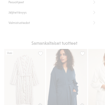
Pesuohjeet
Jäljitettävyys
Valmistustiedot
Samankaltaiset tuotteet
Uusi
Aamutakki musliinista., Lisää suosikkeihin
Aamutakki muslii