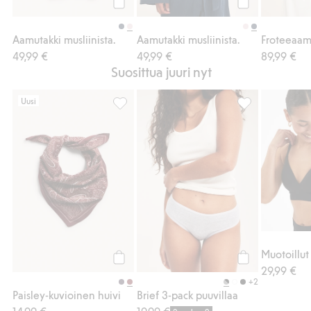
Osta
Osta
Aamutakki musliinista.
Aamutakki musliinista.
Froteeaam
49,99 €
49,99 €
89,99 €
Suosittua juuri nyt
Uusi
Paisley-kuvioinen huivi, Lisää suosikkeihin
Brief 3-pack puu
29,99 €
Osta
Osta
+2
Paisley-kuvioinen huivi
Brief 3-pack puuvillaa