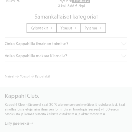
14,99 €
19,99 €
3 maksa 2
3 kpl.
6,66 €
/kpl
Samankaltaiset kategoriat
Kylpytakit
Yöasut
Pyjama
Onko Kappahlilla ilmainen toimitus?
Voiko Kappahlilla maksaa Klarnalla?
Jos olet Kappahl Clubin jäsen, saat aina ilmaisen toimituksen
myymälään tai yli 50 euron ostoksiin, kun valitset toimituksen
noutopisteeseen tai pakettiautomaattiin (ei koske
Kyllä. Yhteistyössä Klarnan kanssa tarjoamme sujuvat
Naiset
Yöasut
Kylpytakit
kotiinkuljetusta). Toimituskulut poistuvat automaattisesti, kun
maksutavat, kuten laskun, sekä muita maksuvaihtoehtoja.
olet kirjautunut sisään ja tunnistautunut jäseneksi.
Kassalla annettujen tietojen myötä hyväksyt Klarnan ehdot.
Muussa tapauksessa toimitus maksaa 4,99 € PostNordin
Klikkaamalla “Maksa tilaus” hyväksyt Kappahlin yleiset ehdot.
Kappahl Club.
noutopisteeseen tai pakettiautomaattiin ja PostNordin
Lisätietoja Klarnan maksuehdoista
(ulkoinen linkki).
kotiinkuljetuksella 6,99 €, riippumatta ostosummasta.
Kappahl Clubin jäsenenä saat 20 % alennuksen ensimmäisestä ostoksestasi. Saat
Lue lisää
ainutlaatuisia etuja, aina ilmaisen toimituksen (noutopisteeseen) yli 50 euron
Lue lisää
ostoksista ja keräät pisteitä kaikista ostoksistasi ja aktiviteeteistasi.
Liity jäseneksi