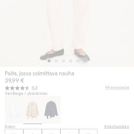
Paita, jossa solmittava nauha
39,99 €
Keskimääräinen luokitus:
49
arvostelua
4.3
Väri:
Beige / yksivärinen
Koko:
Kokotaulukko