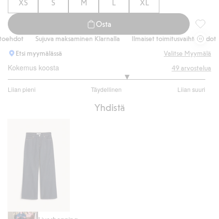
XS
S
M
L
XL
Osta
Paita, 
ehdot
Sujuva maksaminen Klarnalla
Ilmaiset toimitusvaihtoehdot
Etsi myymälässä
Valitse Myymälä
Kokemus koosta
49
arvostelua
3.41025641025641
Liian pieni
Täydellinen
Liian suuri
/
Perustuu
5
Yhdistä
39
ääneen
Wide