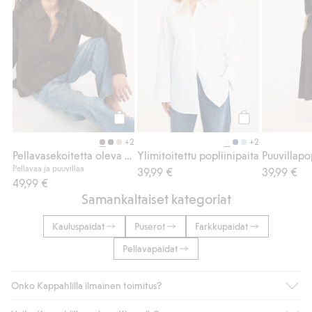
Osta
Osta
+2
+2
Pellavasekoitetta oleva kauluspaita
Ylimitoitettu popliinipaita
Puuvillapo
Pellavaa ja puuvillaa
39,99 €
39,99 €
49,99 €
Samankaltaiset kategoriat
Kauluspaidat
Puserot
Farkkupaidat
Pellavapaidat
Onko Kappahlilla ilmainen toimitus?