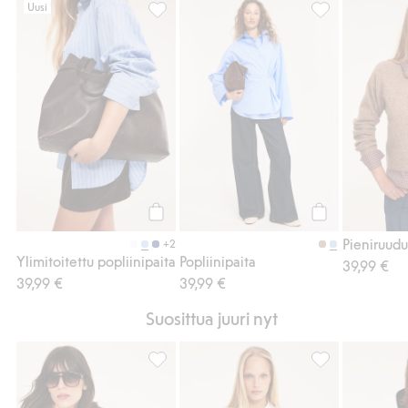
Uusi
Ylimitoitettu popliinipaita, Lisää suosikkei
Popliinipaita, L
Osta
Osta
+2
Ylimitoitettu popliinipaita
Popliinipaita
39,99 €
39,99 €
39,99 €
Suosittua juuri nyt
Pellavasekoitetta oleva kauluspaita, Lisää 
Ylimitoitettu po