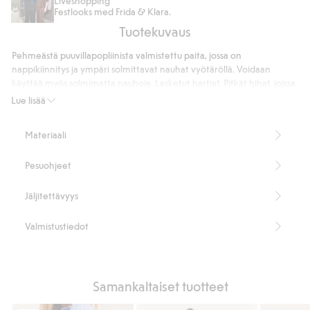
Liveshopping
Festlooks med Frida & Klara.
jeans
Tuotekuvaus
high
waist
Pehmeästä puuvillapopliinista valmistettu paita, jossa on
nappikiinnitys ja ympäri solmittavat nauhat vyötäröllä. Voidaan
käyttää myös solmimatta nauhoja. Lasketut hartiat. Pitkät hihat, joissa
on napillinen halkio sekä napilliset mansetit hihansuissa.
Lue lisää
Nappikiinnitys
Vyötäröllä on solmittavat nauhat
Materiaali
Pituus 73 cm koossa S
Tuotenumero
:
839613
Pesuohjeet
Jäljitettävyys
Valmistustiedot
Samankaltaiset tuotteet