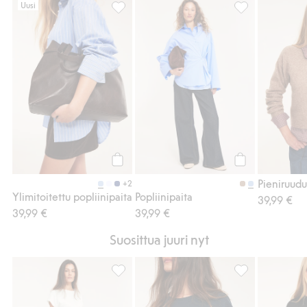
Uusi
Ylimitoitettu popliinipaita, Lisää suosikkei
Popliinipaita, L
Osta
Osta
+2
Ylimitoitettu popliinipaita
Popliinipaita
39,99 €
39,99 €
39,99 €
Suosittua juuri nyt
Paita solmusomisteella, Lisää suosikkeihin
Paita solmusomis