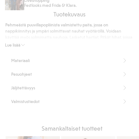
Liveshopping
Festlooks med Frida & Klara.
jeans
Tuotekuvaus
high
waist
Pehmeästä puuvillapopliinista valmistettu paita, jossa on
nappikiinnitys ja ympäri solmittavat nauhat vyötäröllä. Voidaan
käyttää myös solmimatta nauhoja. Lasketut hartiat. Pitkät hihat, joissa
on napillinen halkio sekä napilliset mansetit hihansuissa.
Lue lisää
Nappikiinnitys
Vyötäröllä on solmittavat nauhat
Materiaali
Pituus 73 cm koossa S
Tuotenumero
:
492066
Pesuohjeet
Jäljitettävyys
Valmistustiedot
Samankaltaiset tuotteet