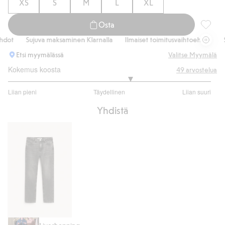
XS
S
M
L
XL
Osta
Paita, 
ot
Sujuva maksaminen Klarnalla
Ilmaiset toimitusvaihtoehdot
Suj
Etsi myymälässä
Valitse Myymälä
Kokemus koosta
49
arvostelua
3.41025641025641
Liian pieni
Täydellinen
Liian suuri
/
Perustuu
5
Yhdistä
39
ääneen
Straight