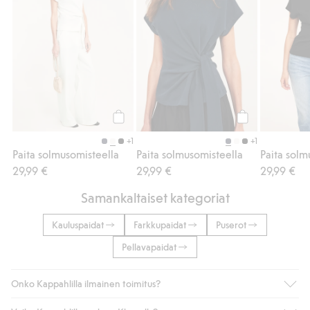
Osta
Osta
+1
+1
Paita solmusomisteella
Paita solmusomisteella
Paita solm
29,99 €
29,99 €
29,99 €
Samankaltaiset kategoriat
Kauluspaidat
Farkkupaidat
Puserot
Pellavapaidat
Onko Kappahlilla ilmainen toimitus?