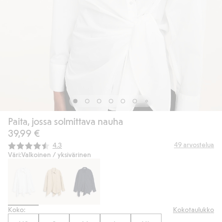
Paita, jossa solmittava nauha
39,99 €
Keskimääräinen luokitus:
49
arvostelua
4.3
Väri:
Valkoinen / yksivärinen
Koko:
Kokotaulukko