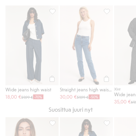
Wide jeans high waist, Lisää suosikkeihin
Straight jeans h
Osta
Osta
Wide jeans high waist
Straight jeans high waist long leg
Xlnt
Wide jean
18,00 €
30,00 €
-70%
-50%
59,99 €
59,99 €
35,00 €
69
Suosittua juuri nyt
Puuvillapopliinipaita, jossa on brodeeraus 
Wide jeans high 