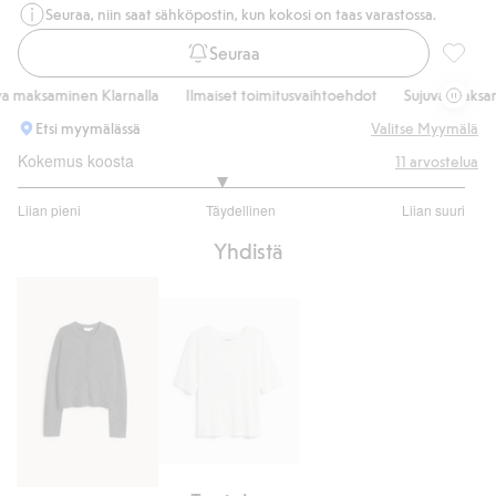
Seuraa, niin saat sähköpostin, kun kokosi on taas varastossa.
Seuraa
Cropped
maksaminen Klarnalla
Ilmaiset toimitusvaihtoehdot
Sujuva maksamine
Etsi myymälässä
Valitse Myymälä
Kokemus koosta
11
arvostelua
2.818181818181818
Liian pieni
Täydellinen
Liian suuri
/
Perustuu
5
Yhdistä
11
ääneen
Vartalonmyötäinen