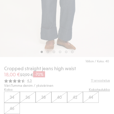
168cm / Koko: 40
Cropped straight jeans high waist
18,00 €
-70%
59,99 €
Keskimääräinen luokitus:
11
arvostelua
4.3
Väri:
Tumma denim / yksivärinen
Koko:
Kokotaulukko
34
36
38
40
42
44
46