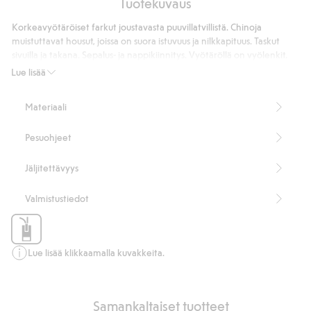
Tuotekuvaus
Hienoneuloksinen
t-
neuletakki
paita
Korkeavyötäröiset farkut joustavasta puuvillatvillistä. Chinoja
muistuttavat housut, joissa on suora istuvuus ja nilkkapituus. Taskut
sivuilla ja takana. Sepalus- ja nappikiinnitys. Vyötäröllä on vyölenkit.
Joustavaa puuvillatvilliä
Lue lisää
Chinomalli
Korkea vyötärö
Materiaali
Suora istuvuus
Sivutaskut
Pesuohjeet
Lahkeen sisäpituus 66 cm koossa 38
Tuotenumero
:
485078
Jäljitettävyys
Valmistustiedot
Lue lisää klikkaamalla kuvakkeita.
Samankaltaiset tuotteet