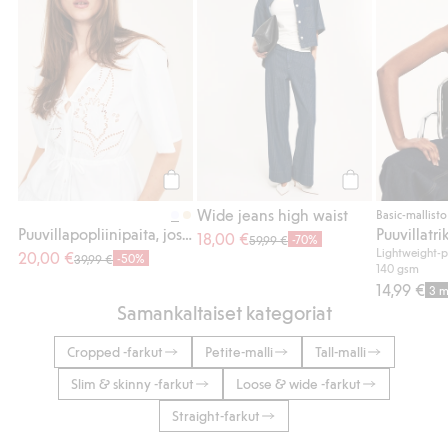
Osta
Osta
Wide jeans high waist
Basic-mallisto
Puuvillapopliinipaita, jossa on brodeeraus ja solmittavat nauhat
18,00 €
-70%
59,99 €
Lightweight-p
20,00 €
-50%
39,99 €
140 gsm
14,99 €
3 m
Samankaltaiset kategoriat
Cropped -farkut
Petite-malli
Tall-malli
Slim & skinny -farkut
Loose & wide -farkut
Straight-farkut