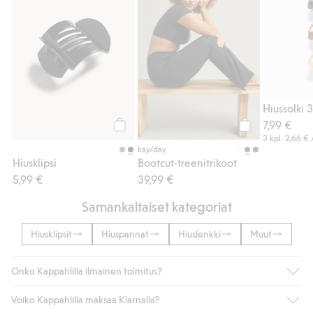
Hiussolki 
7,99 €
Osta
Osta
3 kpl.
2,66 €
kay/day
Hiusklipsi
Bootcut-treenitrikoot
5,99 €
39,99 €
Samankaltaiset kategoriat
Hiusklipsit
Hiuspannat
Hiuslenkki
Muut
Onko Kappahlilla ilmainen toimitus?
Voiko Kappahlilla maksaa Klarnalla?
Jos olet Kappahl Clubin jäsen, saat aina ilmaisen toimituksen