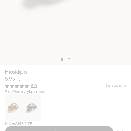
Hiusklipsi
5,99 €
Keskimääräinen luokitus:
1
arvostelua
5.0
Väri:
Musta / yksivärinen
Koko:
ONE SIZE