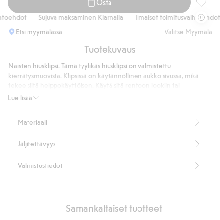
Osta
Hiusklip
toehdot
Sujuva maksaminen Klarnalla
Ilmaiset toimitusvaihtoehdot
Etsi myymälässä
Valitse Myymälä
Tuotekuvaus
Naisten hiusklipsi. Tämä tyylikäs hiusklipsi on valmistettu
kierrätysmuovista. Klipsissä on käytännöllinen aukko sivussa, mikä
tekee siitä helppokäyttöisen. Käytä sitä rentoon lookiin tai
viimeistele sillä elegantimpi kampaus. Fiksu yksityiskohta
Lue lisää
hiusasustekokoelmaasi!
Sivulta avattava, jotta siitä saa paremman otteen
Materiaali
Tuotenumero
:
922161
Kierrätetty muovi
Jäljitettävyys
Valmistustiedot
Samankaltaiset tuotteet