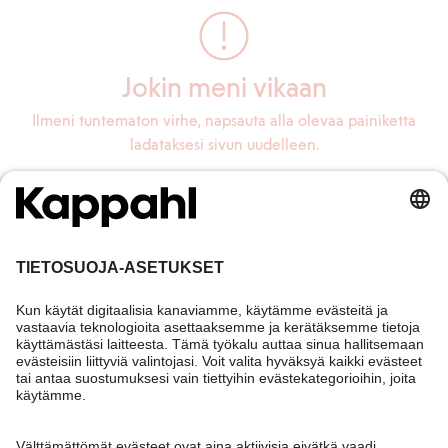
Jokin meni vikaan
Ilmeni tuntematon virhe, napsauta alla olevaa painiketta
ladataksesi sivun uudelleen.
Lataa sivu uudelleen