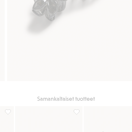
Samankaltaiset tuotteet
, Lisää suosikkeihin
Hiusklipsi kukka, 3 kpl:n pakkaus, Lisää suosikkeihin
Kukkahiusklipsi, Lisää suosikk