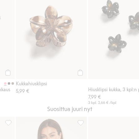
Osta
Osta
Kukkahiusklipsi
akkaus
Hiusklipsi kukka, 3 kpl:n
5,99 €
7,99 €
3 kpl.
2,66 €
/kpl
Suosittua juuri nyt
, Lisää suosikkeihin
Kukkahiusklipsi, Lisää suosikkeihin
Oversized-pellavapaita, Lisää