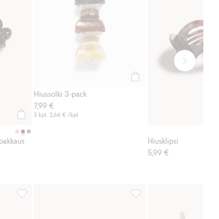
Osta
Hiussolki 3-pack
7,99 €
3 kpl.
2,66 €
/kpl
Osta
 pakkaus
Hiusklipsi
5,99 €
 suosikkeihin
Hiuslenkit 8-pack, Lisää suosikkeihin
Hiusklipsi kukka, 3 kpl:n pa