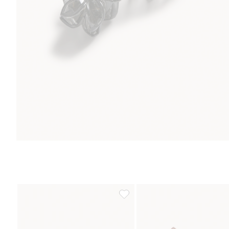
Hiusklipsi kukka, 3 kpl:n pakkaus