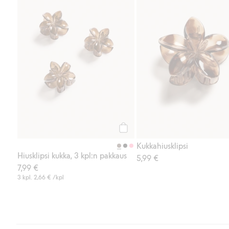
Osta
Kukkahiusklipsi
Hiusklipsi kukka, 3 kpl:n pakkaus
5,99 €
7,99 €
3 kpl.
2,66 €
/kpl