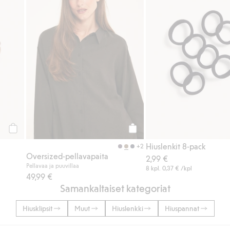
Osta
Osta
Hiuslenkit 8-pack
+2
Oversized-pellavapaita
2,99 €
Pellavaa ja puuvillaa
8 kpl.
0,37 €
/kpl
49,99 €
Samankaltaiset kategoriat
Hiusklipsit
Muut
Hiuslenkki
Hiuspannat