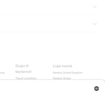
i pakettiautomaattiin (ei koske kotiinkuljetusta). Toimituskulut
ippumatta ostosummasta.
 myötä hyväksyt Klarnan ehdot.
Ehdot &
Lisää meistä
käytännöt
roup
Newbie United Kingdom
Yleiset ostoehdot
Newbie Global
Tietosuojaseloste
Affiliate
t
Evästekäytäntö
Opiskelija-alennus
Ehdot #YesKappahl
#YesNewbie