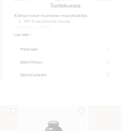
/
Perustuu
Tuotekuvaus
5
15
Kolmen kukan muotoinen muovihiusklipsi.
ääneen
100 % kierrätettyä muovia.
Tuotenumero
:
910125
Kierrätetty muovi
Lue lisää
Materiaali
Jäljitettävyys
Valmistustiedot
eihin
Hiusklipsi kukka, 3 kpl:n pakkaus, Lisää suosikkeihin
Hiussolki 3-pack, Lisää suos