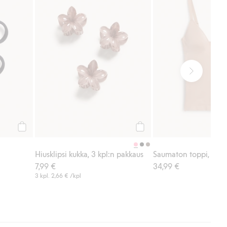
Osta
Osta
Hiusklipsi kukka, 3 kpl:n pakkaus
7,99 €
34,99 €
3 kpl.
2,66 €
/kpl