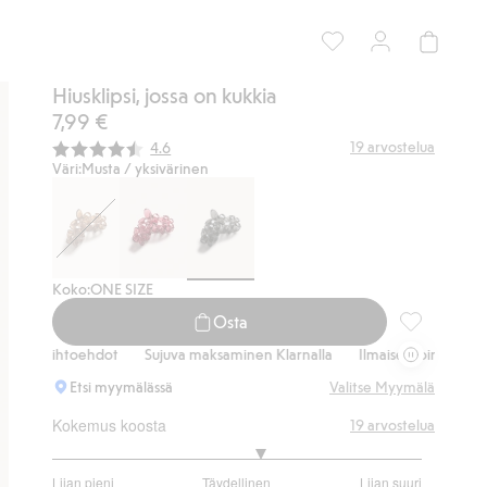
Hiusklipsi, jossa on kukkia
7,99 €
Keskimääräinen luokitus:
19
arvostelua
4.6
Väri:
Musta / yksivärinen
Koko:
ONE SIZE
Osta
Hiusklipsi, j
tusvaihtoehdot
Sujuva maksaminen Klarnalla
Ilmaiset toimitusvaihto
Etsi myymälässä
Valitse Myymälä
Kokemus koosta
19
arvostelua
3.266666666666667
Liian pieni
Täydellinen
Liian suuri