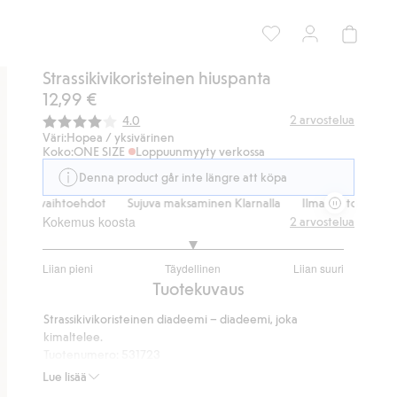
Strassikivikoristeinen hiuspanta
12,99 €
Keskimääräinen luokitus:
2
arvostelua
4.0
Väri:
Hopea / yksivärinen
Koko:
ONE SIZE
Loppuunmyyty verkossa
Denna product går inte längre att köpa
imitusvaihtoehdot
Sujuva maksaminen Klarnalla
Ilmaiset toimitusvai
Kokemus koosta
2
arvostelua
3
Liian pieni
Täydellinen
Liian suuri
/
Perustuu
Tuotekuvaus
5
2
Strassikivikoristeinen diadeemi – diadeemi, joka
ääneen
kimaltelee.
Tuotenumero
:
531723
Kierrätetty muovi
Lue lisää