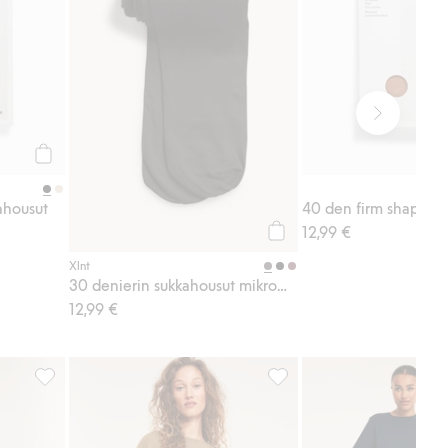
Osta
ahousut
12,99 €
Osta
Xlnt
30 denierin sukkahousut mikromateriaalista
12,99 €
iusdonitsi, 2-pack, Lisää suosikkeihin
Slim jeans high waist, Lisää suosikkeihin
Ribattu mekko, Lisää suosik