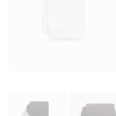
40 den 3D sukkahousut, Lisää su