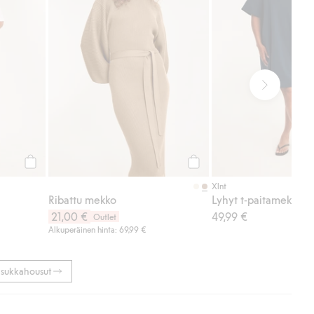
Osta
Osta
Xlnt
Ribattu mekko
Lyhyt t-paitamekko
21,00 €
49,99 €
Outlet
Alkuperäinen hinta: 69,99 €
t sukkahousut