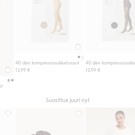
Osta
40 den kompressiosukkahousut
40 den kompressiosukk
12,99 €
12,99 €
Osta
ut
Suosittua juuri nyt
Leggingsit, Lisää suosikkeihin
Mokkanahkajäljitelmää oleva h