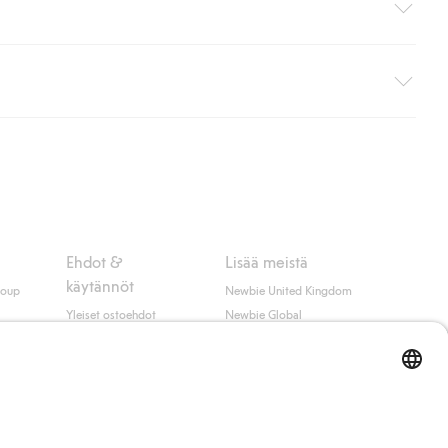
i pakettiautomaattiin (ei koske kotiinkuljetusta). Toimituskulut
ippumatta ostosummasta.
 myötä hyväksyt Klarnan ehdot.
Ehdot &
Lisää meistä
käytännöt
roup
Newbie United Kingdom
Yleiset ostoehdot
Newbie Global
Tietosuojaseloste
Affiliate
t
Evästekäytäntö
Opiskelija-alennus
Ehdot #YesKappahl
#YesNewbie