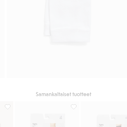
Samankaltaiset tuotteet
osikkeihin
40 denierin 3D-sukkahousut, Lisää suosikkeihin
40 den kompressiosukkahousut