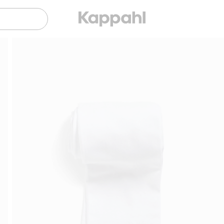
Sujuva maksaminen Klarnalla
Ilmaiset toimitusv