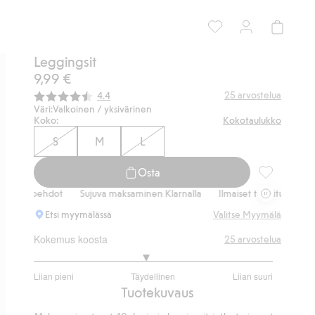
Leggingsit
9,99 €
Keskimääräinen luokitus:
25
arvostelua
4.4
Väri:
Valkoinen / yksivärinen
Koko:
Kokotaulukko
S
M
L
Osta
Leggingsit, 
aihtoehdot
Sujuva maksaminen Klarnalla
Ilmaiset toimitusvaihtoehdo
Etsi myymälässä
Valitse Myymälä
Kokemus koosta
25
arvostelua
2.875
Liian pieni
Täydellinen
Liian suuri
/
Perustuu
Tuotekuvaus
5
16