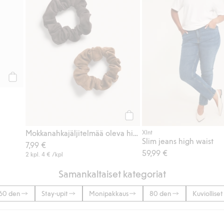
Osta
Osta
Mokkanahkajäljitelmää oleva hiusdonitsi, 2-pack
Xlnt
Slim jeans high waist
7,99 €
59,99 €
2 kpl.
4 €
/kpl
Samankaltaiset kategoriat
60 den
Stay-upit
Monipakkaus
80 den
Kuviollise