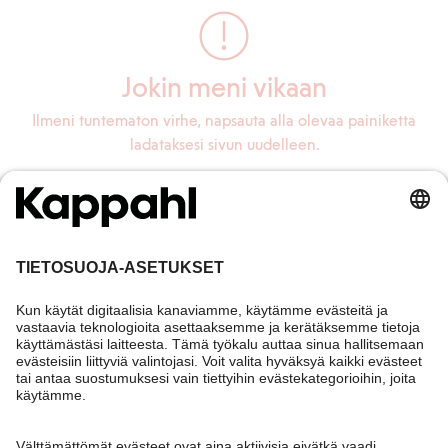
Jokin meni vikaan
Ilmeni tuntematon virhe, napsauta alla olevaa painiketta
ladataksesi sivun uudelleen.
Lataa sivu uudelleen