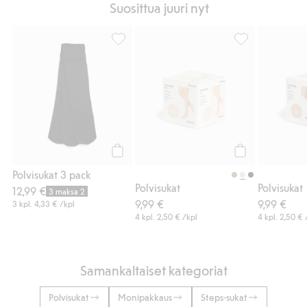
Suosittua juuri nyt
Polvisukat 3 pack, Lisää suosikkeihin
Polvisukat, Lisä
Osta
Osta
Polvisukat 3 pack
Polvisukat
Polvisukat
12,99 €
3 maksa 2
9,99 €
9,99 €
3 kpl.
4,33 €
/kpl
4 kpl.
2,50 €
/kpl
4 kpl.
2,50 €
Samankaltaiset kategoriat
Polvisukat
Monipakkaus
Steps-sukat