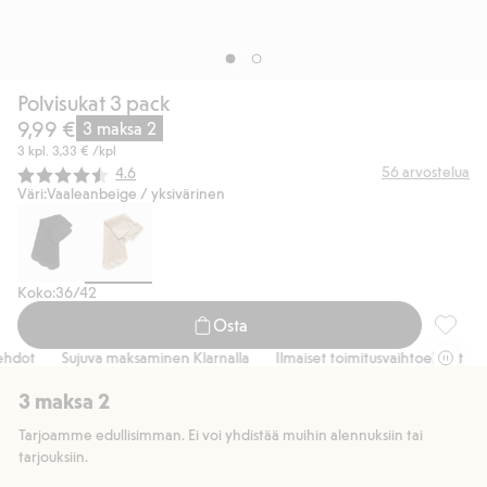
Polvisukat 3 pack
9,99 €
3 maksa 2
3 kpl.
3,33 €
/kpl
Keskimääräinen luokitus:
56
arvostelua
4.6
Väri:
Vaaleanbeige / yksivärinen
Koko:
36/42
Osta
Polvisu
hdot
Sujuva maksaminen Klarnalla
Ilmaiset toimitusvaihtoehdot
S
3 maksa 2
Tarjoamme edullisimman. Ei voi yhdistää muihin alennuksiin tai
tarjouksiin.