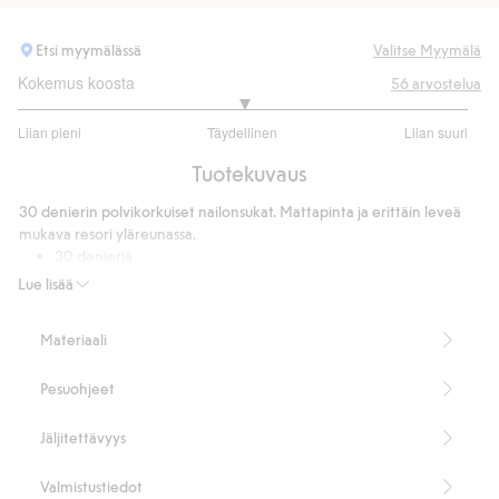
Etsi myymälässä
Valitse Myymälä
Kokemus koosta
56
arvostelua
3
Liian pieni
Täydellinen
Liian suuri
/
Perustuu
5
Tuotekuvaus
42
ääneen
30 denierin polvikorkuiset nailonsukat. Mattapinta ja erittäin leveä
mukava resori yläreunassa.
30 denieriä
Erittäin leveä resori yläreunassa
Lue lisää
Matta pinta
3 kpl:n pakkaus
Materiaali
90 % kierrätettyä polyamidia.
Tuotenumero
:
742270
Pesuohjeet
Kierrätettyä polyamidia sisältävä sekoitekangas
Jäljitettävyys
Valmistustiedot