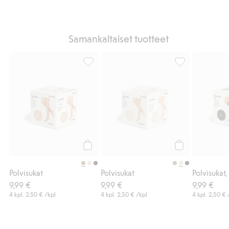
Samankaltaiset tuotteet
Polvisukat, Lisää suosikkeihin
Polvisukat, Lisä
Osta
Osta
Polvisukat
Polvisukat
Polvisukat,
9,99 €
9,99 €
9,99 €
4 kpl.
2,50 €
/kpl
4 kpl.
2,50 €
/kpl
4 kpl.
2,50 €