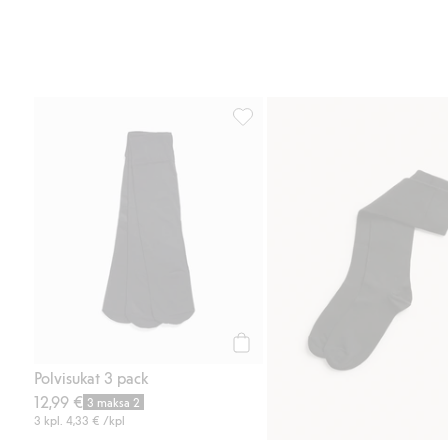
Polvisukat 3 pack, Lisää suosikke
Osta
Polvisukat 3 pack
12,99 €
3 maksa 2
3 kpl.
4,33 €
/kpl