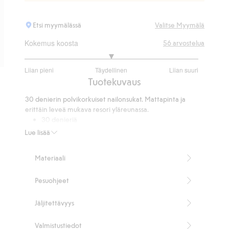
Etsi myymälässä
Valitse Myymälä
Kokemus koosta
56
arvostelua
3
Liian pieni
Täydellinen
Liian suuri
/
Perustuu
Tuotekuvaus
5
42
30 denierin polvikorkuiset nailonsukat. Mattapinta ja
ääneen
erittäin leveä mukava resori yläreunassa.
30 denieriä
Erittäin leveä resori yläreunassa
Lue lisää
Matta pinta
3 kpl:n pakkaus
Materiaali
90 % kierrätettyä polyamidia.
Tuotenumero
:
742262
Pesuohjeet
Kierrätettyä polyamidia sisältävä sekoitekangas
Jäljitettävyys
Valmistustiedot