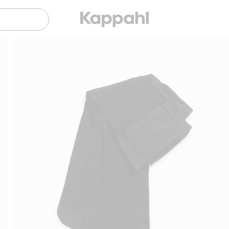
Sujuva maksaminen Klarnalla
Ilmaiset toimitus