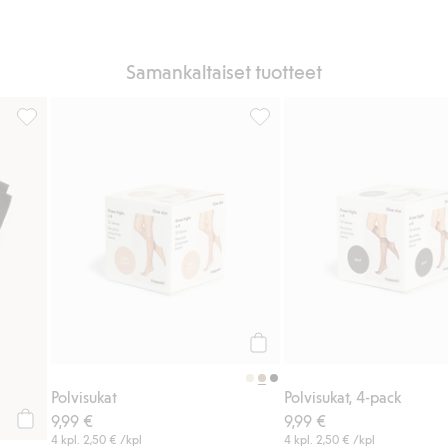
Samankaltaiset tuotteet
ihin
Polvisukat, Lisää suosikkeihin
Polvisukat, Lisää suosikkeihin
Osta
Polvisukat
Polvisukat, 4-pack
9,99 €
9,99 €
Osta
4 kpl.
2,50 €
/kpl
4 kpl.
2,50 €
/kpl