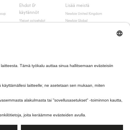
Ehdot &
Lisää meistä
käytännöt
roup
Newbie United Kingdom
Yleiset ostoehdot
Newbie Global
Tietosuojaseloste
Affiliate
t
Evästekäytäntö
Opiskelija-alennus
Ehdot #YesKappahl
#YesNewbie