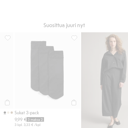
Suosittua juuri nyt
ihin
Polvisukat, 4-pack, Lisää suosikkeihin
Sukat 3-pack, Lisää suosikkeih
Osta
Osta
Sukat 3-pack
9,99 €
3 maksa 2
3 kpl.
3,33 €
/kpl