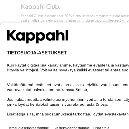
Kappahl Club.
Kappahl Clubin jäsenenä saat 20 % alennuksen ensimmäisestä ostoksestas
Saat ainutlaatuisia etuja, aina ilmaisen toimituksen (noutopisteeseen) yli 
euron ostoksista ja keräät pisteitä kaikista ostoksistasi ja aktiviteeteistasi.
Liity jäseneksi
Finland
Vaihda maata
Cookies