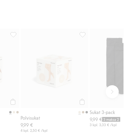
Polvisukat, 4-pack, Lisää suosikkeihin
Polvisukat, Lisää suosikkeih
Osta
Osta
Sukat 3-pack
Polvisukat
9,99 €
3 maksa 2
9,99 €
3 kpl.
3,33 €
/kpl
4 kpl.
2,50 €
/kpl