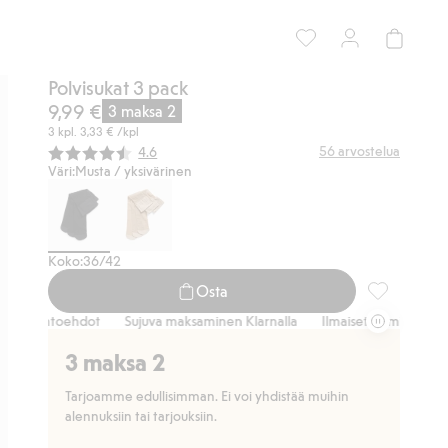
Polvisukat 3 pack
9,99 €
3 maksa 2
3 kpl.
3,33 €
/kpl
Keskimääräinen luokitus:
56
arvostelua
4.6
Väri:
Musta / yksivärinen
Koko:
36/42
Osta
Polvisukat 3
vaihtoehdot
Sujuva maksaminen Klarnalla
Ilmaiset toimitusvaihtoeh
3 maksa 2
Tarjoamme edullisimman. Ei voi yhdistää muihin
alennuksiin tai tarjouksiin.