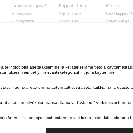
Tarvitsetko apua?
Kappahl Club
Meistä
Asiakaspalvelu
Kirjaudu sisään
Tietoa Kappahl G
i.
50
Usein kysyttyä
Kappahl Club
Kestävä kehitys
Tilaus
Jäsenyysehdot
Tule meille töihin
Ota yhteyttä
Lehdistö & uutise
Hae myymälä
Saavutettavuus
Tarkista lahjakortin
saldo
Personal styling
Peru ostoksesi