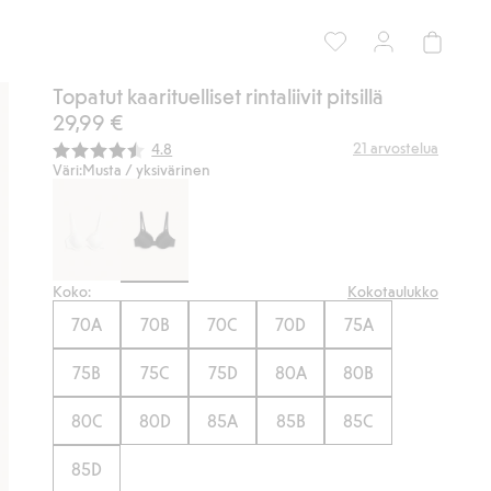
Topatut kaarituelliset rintaliivit pitsillä
29,99 €
Keskimääräinen luokitus:
21
arvostelua
4.8
Väri:
Musta / yksivärinen
Koko:
Kokotaulukko
70A
70B
70C
70D
75A
75B
75C
75D
80A
80B
80C
80D
85A
85B
85C
85D