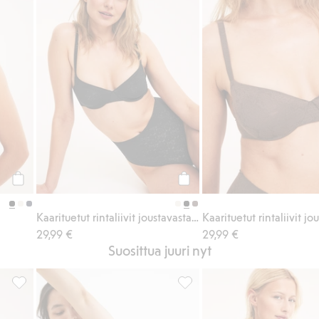
Osta
Osta
Kaarituetut rintaliivit joustavasta pitsistä
29,99 €
29,99 €
Suosittua juuri nyt
ateriaalia, Lisää suosikkeihin
Kaarituelliset pitsirintaliivit, Lisää suosikkeihin
Kaarituelliset rintaliivit micr