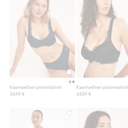
Osta
Kaarituelliset pitsirintaliivit
Kaarituelliset pitsirintaliivit
34,99 €
34,99 €
Kaarituelliset rintaliivit micro-m