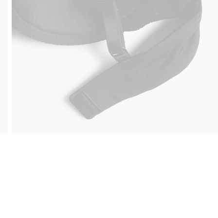
Sujuva maksaminen Klarnalla
Ilmaiset toimitusvaihtoe