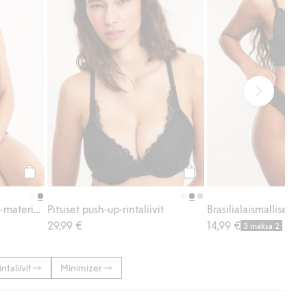
Osta
Osta
Push-up -rintaliivit micro-materiaalia
Pitsiset push-up-rintaliivit
29,99 €
14,99 €
3 maksa 2
ntaliivit
Minimizer