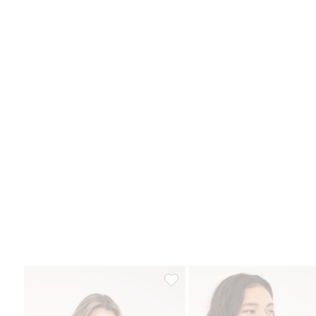
Kaarituelliset pitsirintaliivit, Lis