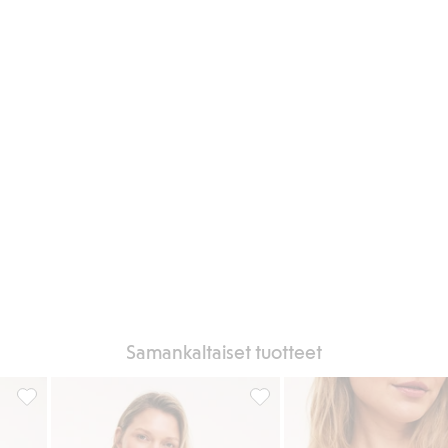
Samankaltaiset tuotteet
ää suosikkeihin
Kaarituelliset pitsirintaliivit, Lisää suosikkeihin
Kaarituetut rintaliivit joustava