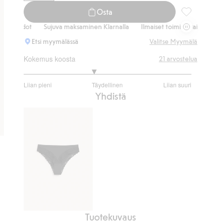
Osta
Topatut kaari
hdot
Sujuva maksaminen Klarnalla
Ilmaiset toimitusvaihtoehdot
S
Etsi myymälässä
Valitse Myymälä
Kokemus koosta
21
arvostelua
2.666666666666667
Liian pieni
Täydellinen
Liian suuri
/
Perustuu
Yhdistä
5
18
ääneen
Tuotekuvaus
Brasilialaismalliset