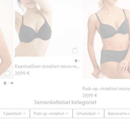
Osta
Kaarituelliset rintaliivit micro-materiaalia
29,99 €
Osta
29,99 €
Samankaltaiset kategoriat
T-paitaliivit
Push-up -rintaliivit
Urheiluliivit
Balconette-ri