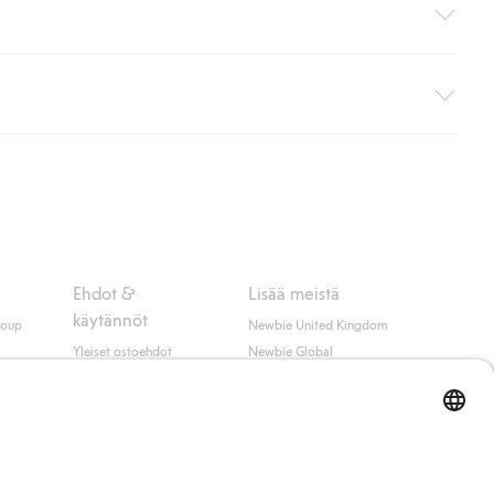
i pakettiautomaattiin (ei koske kotiinkuljetusta). Toimituskulut
ippumatta ostosummasta.
 myötä hyväksyt Klarnan ehdot.
Ehdot &
Lisää meistä
käytännöt
roup
Newbie United Kingdom
Yleiset ostoehdot
Newbie Global
Tietosuojaseloste
Affiliate
t
Evästekäytäntö
Opiskelija-alennus
Ehdot #YesKappahl
#YesNewbie