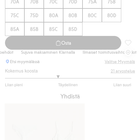
70A
70B
70C
70D
75A
75B
75C
75D
80A
80B
80C
80D
85A
85B
85C
85D
Osta
Topatut 
hdot
Sujuva maksaminen Klarnalla
Ilmaiset toimitusvaihtoehdot
S
Etsi myymälässä
Valitse Myymälä
Kokemus koosta
21
arvostelua
2.666666666666667
Liian pieni
Täydellinen
Liian suuri
/
Perustuu
5
Yhdistä
18
ääneen