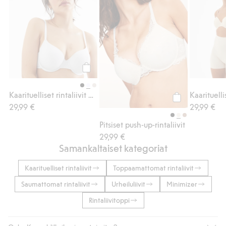
Osta
Kaarituelliset rintaliivit micro-materiaalia
29,99 €
29,99 €
Osta
Pitsiset push-up-rintaliivit
29,99 €
Samankaltaiset kategoriat
Kaarituelliset rintaliivit
Toppaamattomat rintaliivit
Saumattomat rintaliivit
Urheiluliivit
Minimizer
Rintaliivitoppi