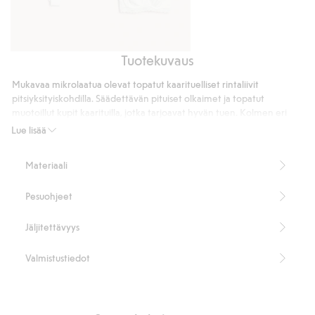
Tuotekuvaus
Brasilialaismalliset
Toppauksettomat
pikkuhousut,
rintaliivit,
Mukavaa mikrolaatua olevat topatut kaarituelliset rintaliivit
joissa
joissa
pitsiyksityiskohdilla. Säädettävän pituiset olkaimet ja topatut
pitsisomiste
pitsiä
muotoillut kupit kaarituilla, jotka tarjoavat hyvän tuen. Kolmen eri
koon hakaskiinnitys kahdessa rivissä.
Lue lisää
Muotoon prässätyt kupit
Hakaskiinnitys
Materiaali
Kaarituet
Säädettävät olkaimet
Pesuohjeet
Tämä tuote sisältää 75 % kierrätettyä polyamidia
Tuotenumero
:
413492
Jäljitettävyys
Kierrätettyä polyamidia sisältävä sekoitekangas
Valmistustiedot