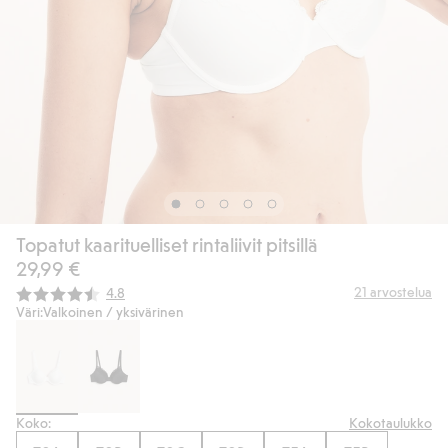
Topatut kaarituelliset rintaliivit pitsillä
29,99 €
Keskimääräinen luokitus:
21
arvostelua
4.8
Väri:
Valkoinen / yksivärinen
Koko:
Kokotaulukko